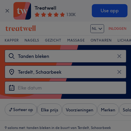
Treatwell
Use app
130K
NL
INLOGGEN
KAPPER
NAGELS
GEZICHT
MASSAGE
ONTHAREN
LICHA
Sorteer op
Elke prijs
Voorzieningen
Merken
Sal
9 salons met:
tanden bleken in de buurt van Terdelt, Schaarbeek