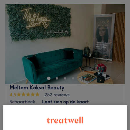
Meltem Köksal Beauty
4,9
252 reviews
Schaarbeek
Laat zien op de kaart
Daluren
vanaf
€64
Blanchiment dentaire
45 min
bespaar tot 20%