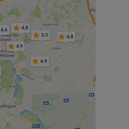
4,8
4,6
5,0
4,8
4,9
4,9