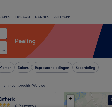
HAREN
LICHAAM
MANNEN
GIFTCARD
Peeling
atum
Merken
Salons
Expresaanbiedingen
Beoordeling
an, Sint-Lambrechts-Woluwe
+
sthetic
219 reviews
−
 Sint-Pieters-Woluwe