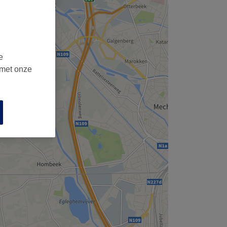
e
 met onze