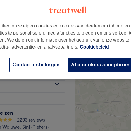
iken onze eigen cookies en cookies van derden om inhoud en
ties te personaliseren, mediafuncties te bieden en ons verkeer t
€85
en. We delen ook informatie over het gebruik van onze website
edia-, advertentie- en analysepartners.
Cookiebeleid
€120
Cookie-instellingen
Alle cookies accepteren
€189
e zen
2203 reviews
 Woluwe, Sint-Pieters-