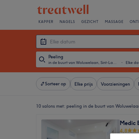
KAPPER
NAGELS
GEZICHT
MASSAGE
ONT
Peeling
in de buurt van Woluwelaan, Sint-Lambrechts-Woluwe
・
Elke d
Sorteer op
Elke prijs
Voorzieningen
10 salons met:
peeling in de buurt van Woluwela
Medic E
4,8
Stokkel,