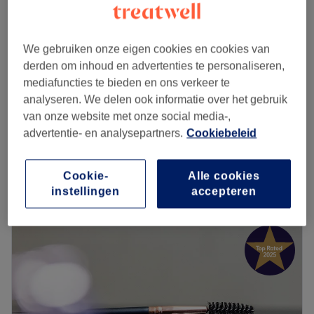
Bienvenue chez Laser House, un institut de beauté
Moins de 24h avant le rendez-vous
: le montant total de
installé à Brussels. Laissez-vous vous faire chouchouter, le
la prestation est dû.
temps d'une parenthèse de douceur et profitez de soins
Entre 24h et 48h avant
: 50% du montant est dû.
We gebruiken onze eigen cookies en cookies van
sur mesure pour révéler votre beauté naturelle et prendre
Plus de 48h avant
: annulation sans frais.
derden om inhoud en advertenties te personaliseren,
soin de votre peau.
Les absences de dernière minute (
no-shows
) et certaines
Sakura Care
mediafuncties te bieden en ons verkeer te
annulations abusives compromettent la disponibilité et
4,9
261 reviews
analyseren. We delen ook informatie over het gebruik
Transport public le plus proche
privent d’autres clients de créneaux précieux. Cette
Saint-Pierre, Etterbeek
Laat zien op de kaart
van onze website met onze social media-,
L'arrêt de tramway Abbaye (ligne 8 et 93) est à quatre
politique garantit une organisation optimale et nous
advertentie- en analysepartners.
Cookiebeleid
Peeling
minutes à pied.
permet de maintenir le niveau de qualité et de
€90
50 min
personnalisation attendu dans un institut haut de
Kort overzicht salongegevens
L’équipe
gamme.
Cookie-
Alle cookies
Siham est ravie de partager son savoir-faire.
instellingen
accepteren
Nous vous remercions de votre compréhension.
Maandag
Gesloten
Go to venue
Dinsdag
10:00
–
18:00
Nos coups de cœur :
Woensdag
10:00
–
18:00
L’atmosphère : une ambiance conviviale dans un institut
Donderdag
10:00
–
18:00
moderne où vous vous sentirez détendu.
Vrijdag
10:00
–
20:00
La spécialité de l’établissement : L'épilation au laser
Zaterdag
10:00
–
18:00
Alexandrite et Nd Yag. Le microneedling avec le SkinPen.
Zondag
Gesloten
Ainsi que le traitement n1 mondial contre