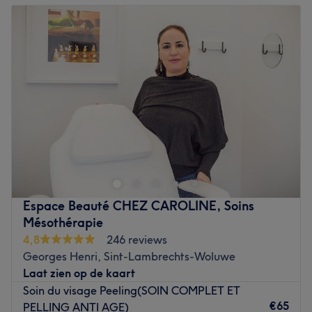
peelings, thérapie Bowen et formations.
Dinsdag
10:00
–
19:00
Les marques et produits utilisés : Mesoestetic et PRXT33.
Woensdag
10:00
–
19:00
Les petits plus : wifi gratuit, boisson offerte, parking
Donderdag
10:00
–
19:00
payant disponible, parle français, anglais, italien, russe
Vrijdag
10:00
–
19:00
et roumain.
Zaterdag
10:00
–
19:00
Go to venue
Zondag
Gesloten
La Maison Fezzali
est un institut de beauté situé à
Ixelles
,
exclusivement réservé aux femmes. Dédié à la
haute
esthétique
, notre salon est ravi de vous accueillir dans un
cadre chaleureux et de prendre soin de vous ! Venez
découvrir notre
large gamme de soins et de prestations
,
Espace Beauté CHEZ CAROLINE, Soins
alliant expertise, technologie et élégance.
Mésothérapie
L’institut dispose d’une
équipe spécialisée et passionnée
,
4,8
246 reviews
où
chaque membre se consacre à un domaine précis
, afin
Georges Henri, Sint-Lambrechts-Woluwe
d’offrir un service personnalisé et de haute qualité à
Laat zien op de kaart
chaque cliente.
Soin du visage Peeling(SOIN COMPLET ET
€65
PELLING ANTI AGE)
Fati, la gérante
, est
spécialisée dans les traitements de