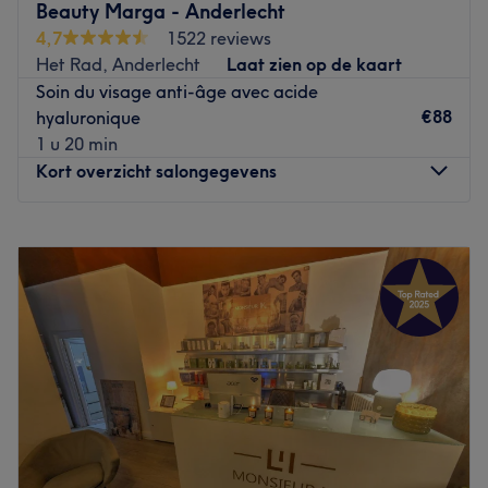
imperfections et retrouver une peau de bébé ? Faites
Beauty Marga - Anderlecht
confiance à l’expertise de Mina qui saura vous orienter
4,7
1522 reviews
vers le traitement le plus adapté à vos envies et à votre
Het Rad, Anderlecht
Laat zien op de kaart
type de peau : peeling, HiFu ou encore microneedling
Soin du visage anti-âge avec acide
n’auront plus de secret pour vous.
€88
hyaluronique
1 u 20 min
Repoussez également les limites du temps et sentez-vous
Kort overzicht salongegevens
plus belle que jamais avec une radiofréquence ou encore
une cryolipolyse qui affineront votre silhouette.
Maandag
09:00
–
18:30
Enfin, pourquoi ne pas vous laissez tenter par une
Dinsdag
09:00
–
18:30
épilation définitive qui vous fera enfin dire adieu aux
Woensdag
09:00
–
18:30
poils indésirables et qui vous promet une peau douce
Donderdag
09:00
–
19:30
comme de la soie.
Vrijdag
09:00
–
18:30
Medic Esthetic, votre petit coin miracle à Woluwé-Saint-
Zaterdag
09:00
–
18:30
Pierre.
Zondag
Gesloten
Go to venue
Beauty Marga - Anderlecht est un institut de beauté situé
sur la Chaussée de Mons. Une équipe jeune et