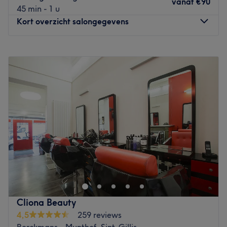
vanaf
€90
Go to venue
45 min - 1 u
Kort overzicht salongegevens
Maandag
Gesloten
Dinsdag
10:00
–
18:00
Woensdag
10:00
–
18:00
Donderdag
10:00
–
18:00
Vrijdag
10:00
–
18:00
Zaterdag
10:00
–
18:00
Zondag
Gesloten
BIENVENUE CHEZ STUDIO ESTHETIC CENTRE DE
MÉDECINE ESTHÉTIQUE
Dans nos vies bien remplies, il est souvent difficile de
s'accorder un peu de temps. Pourtant, prendre soin de
soi, c'est prendre soin de son bien-être. C'est ainsi que
Cliona Beauty
l'on devient plus épanoui et productif.
4,5
259 reviews
Berckmans - Munthof, Sint-Gillis