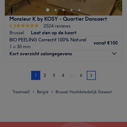
dynamique vous accueille au sein d'un espace cosy et
girly pour vous faire découvrir un large éventail de soins.
Formées aux dernières tendances, les esthéticiennes du
Monsieur K by KOSY - Quartier Dansaert
salon vous assurent des soins réalisés dans les règles de
4,8
2524 reviews
l'art pour un résultat irréprochable. Offrez-vous une
Brussel
Laat zien op de kaart
parenthèse de beauté et bien-être chez Beauty Marga !
BIO PEELING Correctif 100% Naturel
vanaf
€100
NB : Pour profiter des tarifs étudiants, choisissez l'option
1 u 30 min
Payer sur place et présentez-vous au rendez-vous avec
Kort overzicht salongegevens
une carte étudiant valide.
Go to venue
Maandag
10:00
–
20:00
1
2
3
4
…
6
Dinsdag
10:00
–
20:00
2
Woensdag
10:00
–
20:00
Donderdag
10:00
–
20:00
Treatwell
België
Brussel Hoofdstedelijk Gewest
>
>
Vrijdag
10:00
–
20:00
Zaterdag
10:00
–
20:00
Zondag
Gesloten
Découvrez Monsieur K-OSY, l'institut dédié aux hommes