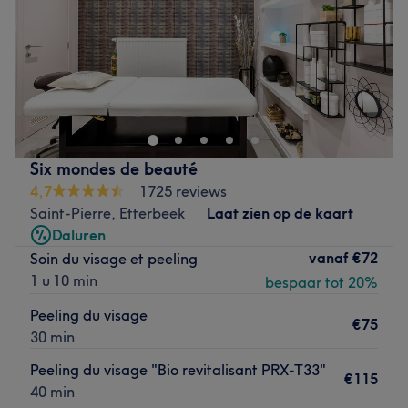
Avec leurs expériences, elles sauront faire vos épilations
Zaterdag
Gesloten
définitives et soins du visage avec douceur. Carima et
Zondag
Gesloten
Noemi parlent français et anglais.
Glam Up studio by Daniela est un salon de beauté situé
Nos coups de cœur :
à Bruxelles, à proximité du métro Thieffry.
L’atmosphère : concept détente et bien-être inspiré des
Votre hôte vous accueille dans ce lieu unique et joliment
rituels japonais, décoré avec des fleurs de cerisiers
décoré afin de vous faire profiter de prestations
japonais.
d'excellence avec des produits de qualité.
Six mondes de beauté
La spécialité de l’établissement : les soins du visage et
4,7
1725 reviews
massages.
Vous êtes chaleureusement accueilli par une Daniela qui
Saint-Pierre, Etterbeek
Laat zien op de kaart
Les marques et produits utilisés : Menard Cosmetics
met tout en œuvre pour vous proposer des soins
Daluren
(marque japonaise) et technologie dernier cri avec
entièrement adaptés à vos besoins.
vanaf
€72
Soin du visage et peeling
machine certifiée CE médical, FDA et ISO 13485.
1 u 10 min
bespaar tot 20%
Soins du visage au top, épilations pour une peau toute
Les petits plus : wifi gratuit et à la fin de tout soin, un thé
douce et soin des sourcils, c’est le moment de vous
vous est offert.
Peeling du visage
€75
octroyer un plaisir amplement mérité !
Go to venue
30 min
Peeling du visage "Bio revitalisant PRX-T33"
Rendez-vous sans plus tarder chez Glam Up studio by
€115
40 min
Daniela !