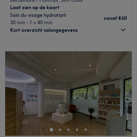
Je suis Nawal, gérante de Studio Esthetic, un centre de
Laat zien op de kaart
médecine esthétique. Avec mon équipe, nous sommes ici
Soin du visage hydratant
pour vous offrir bien plus que des soins esthétiques : nous
vanaf
€60
30 min - 1 u 40 min
vous offrons un véritable moment pour vous, loin du stress
Kort overzicht salongegevens
et des responsabilités du quotidien.
Chez Studio Esthetic, nous accueillons aussi bien les
Maandag
Gesloten
femmes que les hommes, car chacun mérite de prendre
Dinsdag
10:00
–
19:00
soin de soi. Nos deux médecins, Dr Amezil et Dr Mensour,
Woensdag
10:00
–
19:00
spécialistes des injections, vous proposent des techniques
Donderdag
10:00
–
19:00
sûres et performantes pour entretenir et raviver l'éclat de
Vrijdag
09:00
–
20:00
votre peau.
Zaterdag
09:00
–
20:00
Quant à moi, je vous accompagne avec des soins
Zondag
Gesloten
esthétiques sur mesure, conçus pour révéler votre beauté
naturelle et vous permettre de vous sentir bien dans votre
Cliona Beauty est un institut de beauté situé à Saint-
peau.
Gilles en plein cœur de Bruxelles et à quelques minutes à
Je vous invite à venir découvrir notre univers et à prendre
pied des métros Louise et Hotel de Monnaies et des trams
ce temps précieux pour vous... Vous le méritez !
de la Place Stéphanie. Préparez-vous à une mise en
beauté intégrale et minutieuse de la tête aux pieds :