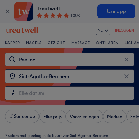
Treatwell
Use app
130K
NL
INLOGGEN
KAPPER
NAGELS
GEZICHT
MASSAGE
ONTHAREN
LICHA
Sorteer op
Elke prijs
Voorzieningen
Merken
Sal
7 salons met:
peeling in de buurt van Sint-Agatha-Berchem