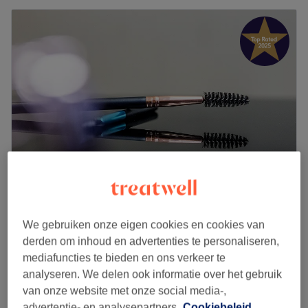
Glam Up studio by Daniela
5,0
245 reviews
We gebruiken onze eigen cookies en cookies van
Woeste, Jette
Laat zien op de kaart
derden om inhoud en advertenties te personaliseren,
€45
mediafuncties te bieden en ons verkeer te
Peeling du visage
analyseren. We delen ook informatie over het gebruik
1 u
€65
van onze website met onze social media-,
Kort overzicht salongegevens
advertentie- en analysepartners.
Cookiebeleid