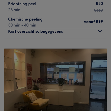
€80
Brightning peel
25 min
€110
Chemische peeling
vanaf
€99
30 min - 40 min
Kort overzicht salongegevens
Maandag
Gesloten
Dinsdag
09:30
–
15:00
Woensdag
09:30
–
15:00
Donderdag
09:30
–
15:00
Vrijdag
09:30
–
15:00
Zaterdag
09:00
–
12:00
Zondag
Gesloten
In het centrum van Antwerpen vind je Aice Creations.
Eigenaresse Aïcha is gespecialiseerd in het geven van
diverse beautybehandelingen en heeft meer dan 10 jaar
ervaring binnen haar vak. Met hun ruime openingstijd