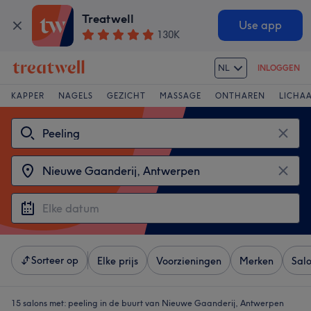
Treatwell
Use app
130K
NL
INLOGGEN
KAPPER
NAGELS
GEZICHT
MASSAGE
ONTHAREN
LICHA
Sorteer op
Elke prijs
Voorzieningen
Merken
Sal
15 salons met:
peeling in de buurt van Nieuwe Gaanderij, Antwerpen