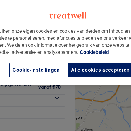
iken onze eigen cookies en cookies van derden om inhoud en
e, vette, acne-
ties te personaliseren, mediafuncties te bieden en ons verkeer t
vanaf
€10
en. We delen ook informatie over het gebruik van onze website
edia-, advertentie- en analysepartners.
Cookiebeleid
roge, zacht huid,
vanaf
€10
Cookie-instellingen
Alle cookies accepteren
iperpigmentatie
vanaf
€70