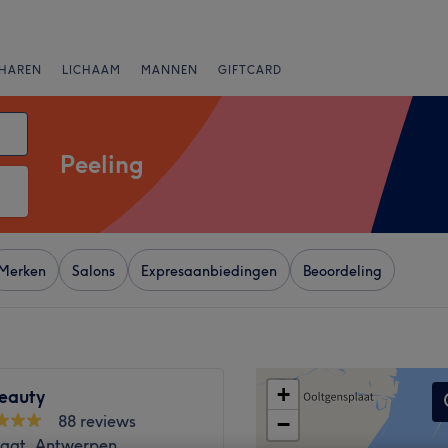
HAREN
LICHAAM
MANNEN
GIFTCARD
Peeling
Merken
Salons
Expresaanbiedingen
Beoordeling
+
Beauty
88 reviews
−
traat, Antwerpen