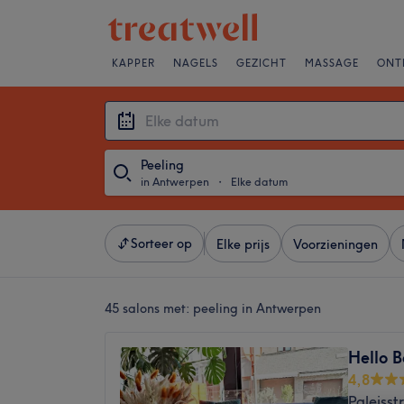
KAPPER
NAGELS
GEZICHT
MASSAGE
ONT
Peeling
in Antwerpen
・
Elke datum
Sorteer op
Elke prijs
Voorzieningen
45 salons met:
peeling in Antwerpen
Hello 
4,8
Paleiss