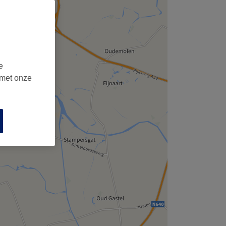
e
 met onze