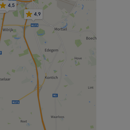
4,5
5,0
4,9