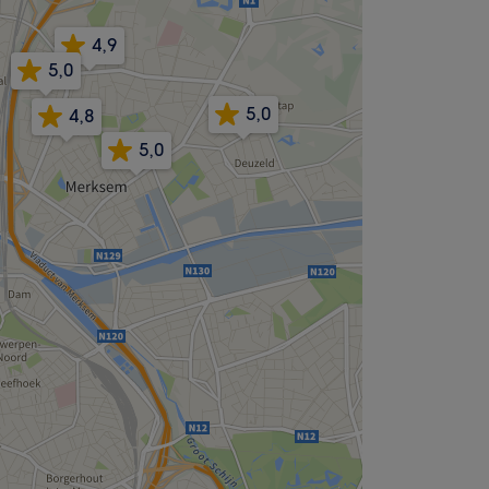
4,9
5,0
5,0
4,8
5,0