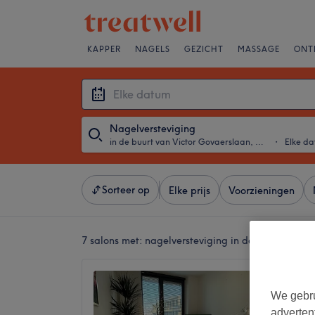
KAPPER
NAGELS
GEZICHT
MASSAGE
ONT
Nagelversteviging
in de buurt van Victor Govaerslaan, Antwerpen
・
Elke d
Sorteer op
Elke prijs
Voorzieningen
7 salons met:
nagelversteviging in de buurt van V
Karynai
5,0
We gebru
Londens
adverten