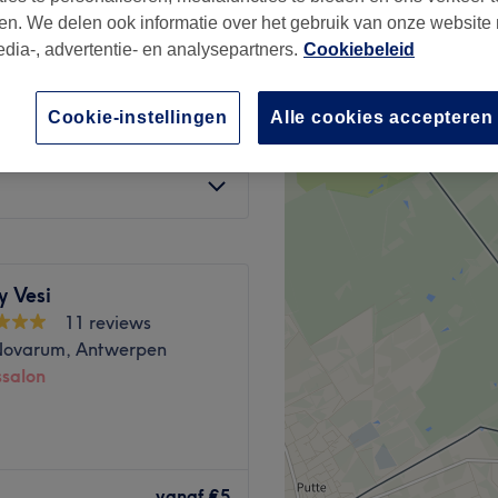
ssalon
en. We delen ook informatie over het gebruik van onze website
edia-, advertentie- en analysepartners.
Cookiebeleid
Cookie-instellingen
Alle cookies accepteren
€40
y Vesi
11 reviews
ovarum, Antwerpen
ssalon
e vibe. Relax, unwind and let
enjoy a calm and welcoming
vanaf
€5