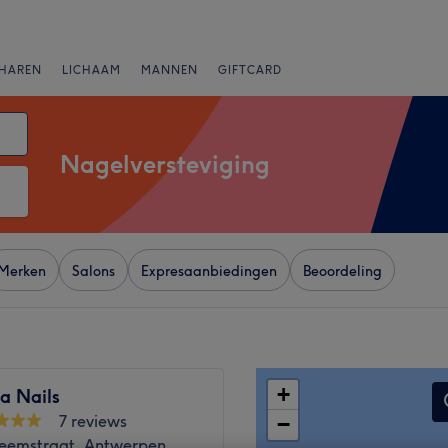
HAREN
LICHAAM
MANNEN
GIFTCARD
Nagelversteviging
Merken
Salons
Expresaanbiedingen
Beoordeling
+
ia Nails
7 reviews
−
eemstraat, Antwerpen