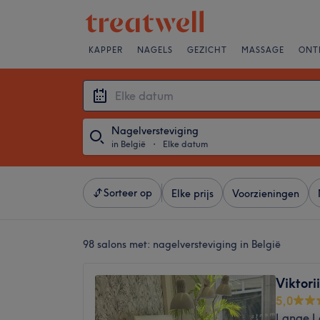
KAPPER
NAGELS
GEZICHT
MASSAGE
ONT
Nagelversteviging
in België
・
Elke datum
Sorteer op
Elke prijs
Voorzieningen
98 salons met:
nagelversteviging in België
Viktori
5,0
Lange L