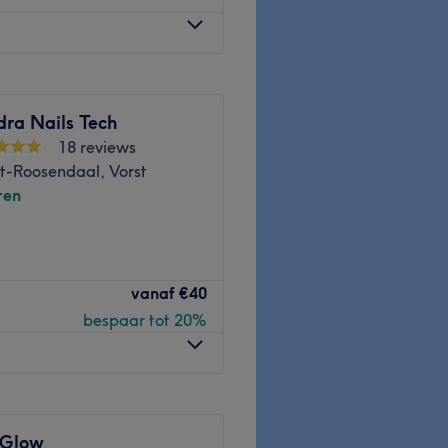
entpoortstraat Grammat.
rkers die zorg dragen voor
dra Nails Tech
ijk en streven ernaar om aan
18 reviews
t-Roosendaal, Vorst
ren
waar zorg en comfort
vanaf
€40
n unieke wellnesservaring te
bespaar tot 20%
Go to venue
orisbrug.
rkers die zorg dragen voor
 Glow