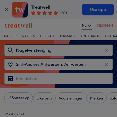
Treatwell
Use app
130K
NL
INLOGGEN
KAPPER
NAGELS
GEZICHT
MASSAGE
ONTHAREN
LICHA
Sorteer op
Elke prijs
Voorzieningen
Merken
Sal
12 salons met: