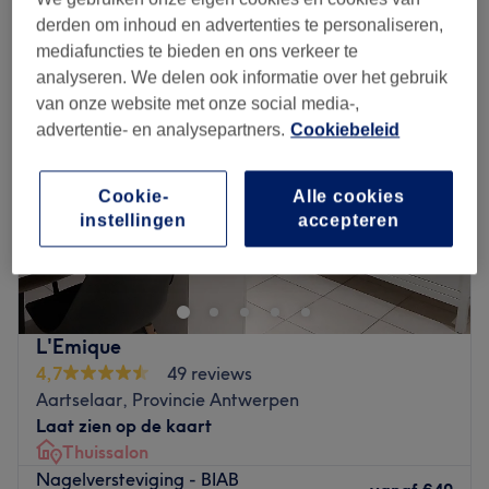
nagelversteviging in de buurt van Niel, Provincie Antwerpen
derden om inhoud en advertenties te personaliseren,
mediafuncties te bieden en ons verkeer te
analyseren. We delen ook informatie over het gebruik
van onze website met onze social media-,
advertentie- en analysepartners.
Cookiebeleid
Cookie-
Alle cookies
instellingen
accepteren
L'Emique
4,7
49 reviews
Aartselaar, Provincie Antwerpen
Laat zien op de kaart
Thuissalon
Nagelversteviging - BIAB