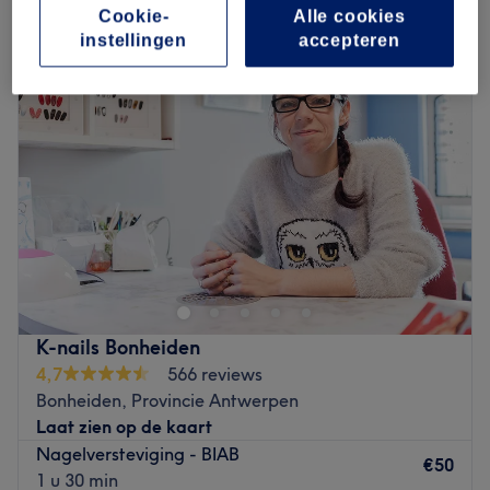
nagelversteviging in de buurt van Mechelen, Provincie Antwerpen
Cookie-
Alle cookies
instellingen
accepteren
K-nails Bonheiden
4,7
566 reviews
Bonheiden, Provincie Antwerpen
Laat zien op de kaart
Nagelversteviging - BIAB
€50
1 u 30 min