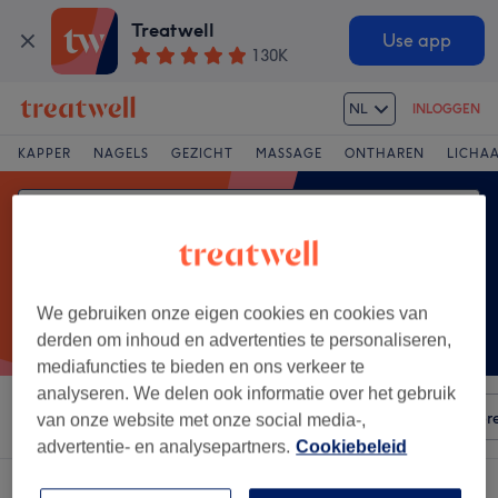
Treatwell
Use app
130K
NL
INLOGGEN
KAPPER
NAGELS
GEZICHT
MASSAGE
ONTHAREN
LICHA
We gebruiken onze eigen cookies en cookies van
derden om inhoud en advertenties te personaliseren,
mediafuncties te bieden en ons verkeer te
analyseren. We delen ook informatie over het gebruik
Sorteer op
Elke prijs
Voorzieningen
Salons
Expr
van onze website met onze social media-,
advertentie- en analysepartners.
Cookiebeleid
Een salon met: