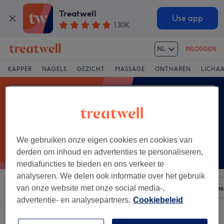
Treatwell
Use app
130K
NL
INLOGGEN
KAPPER
NAGELS
GEZICHT
MASSAGE
ONTHAREN
LICHA
We gebruiken onze eigen cookies en cookies van
derden om inhoud en advertenties te personaliseren,
mediafuncties te bieden en ons verkeer te
analyseren. We delen ook informatie over het gebruik
Sorteer op
Voorzieningen
Merken
Salons
Expre
van onze website met onze social media-,
advertentie- en analysepartners.
Cookiebeleid
Een salon met:
nagelversteviging in Kessel-Lo, Leuven