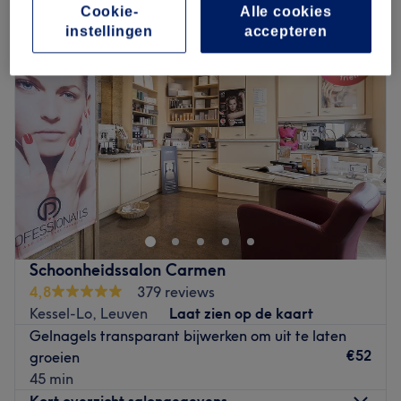
Cookie-
Alle cookies
instellingen
accepteren
Schoonheidssalon Carmen
4,8
379 reviews
Kessel-Lo, Leuven
Laat zien op de kaart
Gelnagels transparant bijwerken om uit te laten
€52
groeien
45 min
Kort overzicht salongegevens