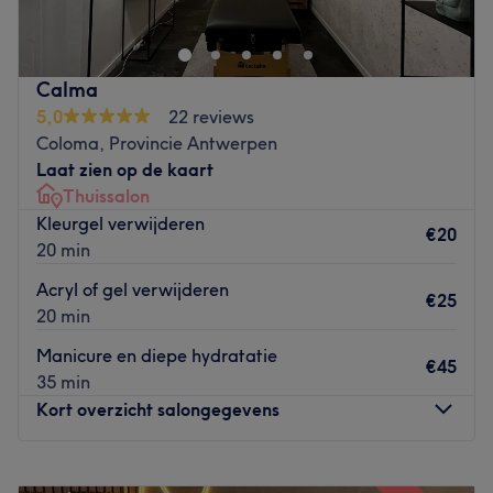
door de natuur zal onze schoonheidsspecialiste die
creatief, geduldig en multi getalenteerd is de magie tot
leven brengen!
Calma
Go to venue
5,0
22 reviews
Coloma, Provincie Antwerpen
Laat zien op de kaart
Thuissalon
Kleurgel verwijderen
€20
20 min
Acryl of gel verwijderen
€25
20 min
Manicure en diepe hydratatie
€45
35 min
Kort overzicht salongegevens
Maandag
09:00
–
19:30