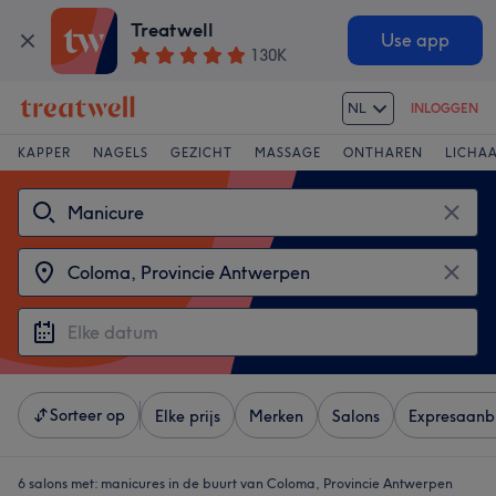
Treatwell
Use app
130K
NL
INLOGGEN
KAPPER
NAGELS
GEZICHT
MASSAGE
ONTHAREN
LICHA
Sorteer op
Elke prijs
Merken
Salons
Expresaanb
6 salons met:
manicures in de buurt van Coloma, Provincie Antwerpen