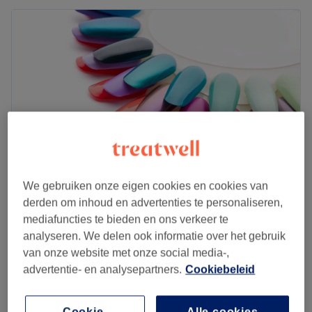
We gebruiken onze eigen cookies en cookies van
derden om inhoud en advertenties te personaliseren,
CHICAWOW
mediafuncties te bieden en ons verkeer te
5,0
72 reviews
analyseren. We delen ook informatie over het gebruik
Mechelen-Noord, Provincie Antwerpen
van onze website met onze social media-,
Laat zien op de kaart
advertentie- en analysepartners.
Cookiebeleid
Manicure (zonder versteviging)
€45
40 min
Kort overzicht salongegevens
Cookie-
Alle cookies