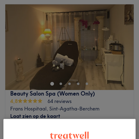
Beauty Salon Spa (Women Only)
4,8
64 reviews
Frans Hospitaal, Sint-Agatha-Berchem
Laat zien op de kaart
Daluren en last-minute
vanaf
€56,25
Avondmake-up