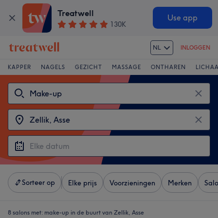
Treatwell
Use app
130K
NL
INLOGGEN
KAPPER
NAGELS
GEZICHT
MASSAGE
ONTHAREN
LICHA
Sorteer op
Elke prijs
Voorzieningen
Merken
Sal
8 salons met:
make-up in de buurt van Zellik, Asse