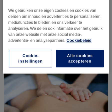
1 u
bespaar tot 25%
vanaf
€55,25
Dagmake-up
We gebruiken onze eigen cookies en cookies van
50 min
bespaar tot 15%
derden om inhoud en advertenties te personaliseren,
mediafuncties te bieden en ons verkeer te
vanaf
€72,25
Feestmake-up
analyseren. We delen ook informatie over het gebruik
1 u
bespaar tot 15%
van onze website met onze social media-,
Kort overzicht salongegevens
advertentie- en analysepartners.
Cookiebeleid
Maandag
Gesloten
Cookie-
Alle cookies
Dinsdag
10:00
–
18:00
instellingen
accepteren
Woensdag
10:00
–
18:00
Donderdag
10:00
–
18:00
Vrijdag
10:00
–
18:00
Zaterdag
10:00
–
18:00
Zondag
10:00
–
18:00
Beauty Salon Spa, situé à Berchem-Sainte-Agathe, est un
institut de beauté dédié au bien-être et à l’esthétique.