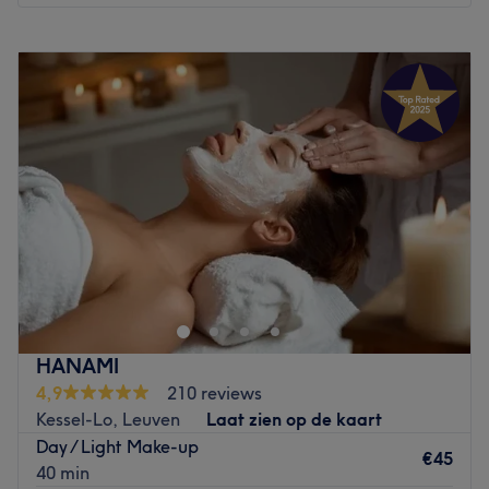
Wat we leuk vinden aan de salon:
Maandag
09:00
–
22:00
Sfeer: Ontspannen
Dinsdag
09:00
–
22:00
Gespecialiseerd in: Schoonheidsbehandelingen
Woensdag
09:00
–
22:00
Gebruikte merken en producten: Mesoestetic, Celestetic
Donderdag
09:00
–
22:00
en Bio Balance
Vrijdag
09:00
–
22:00
De extra’s: persoonlijke aanpak
Zaterdag
09:00
–
17:00
Go to venue
Zondag
Gesloten
Institut Norroy est un institut de beauté installé à
Nivelles. Profitez d'un moment rien qu'à vous grâce à des
soins sur mesure effectués avec professionnalisme. Que ce
soit pour une pause bien-être rapide ou une journée de
cocooning, le salon met l'accent sur les soins et garantit
HANAMI
une expérience mémorable.
4,9
210 reviews
Kessel-Lo, Leuven
Laat zien op de kaart
Transport public le plus proche
Day / Light Make-up
L'arrêt de bus NIVELLES Grand Place est à deux minutes
€45
40 min
à pied du salon.