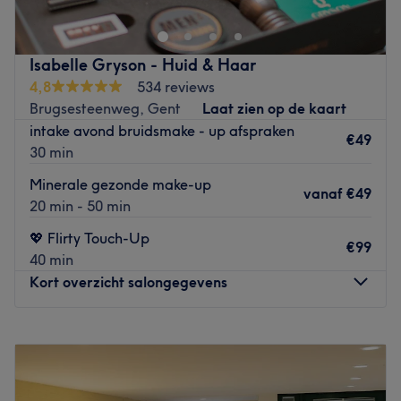
est disponible: extensions de cils, massages, soins des
mains et des pieds, soins du visages et du corps. Marie,
souriante et pétillante, se fera un plaisir de vous
Isabelle Gryson - Huid & Haar
conseiller et d'adapter les soins en fonction de votre type
4,8
534 reviews
de peau: peau sensible, grasse, peau de type africain...
Brugsesteenweg, Gent
Laat zien op de kaart
L'institut est facilement accessible et des places de
intake avond bruidsmake - up afspraken
parking gratuites sont disponibles juste à côté.
€49
30 min
Go to venue
Minerale gezonde make-up
vanaf
€49
20 min - 50 min
💖 Flirty Touch-Up
€99
40 min
Kort overzicht salongegevens
Maandag
08:00
–
18:00
Dinsdag
08:00
–
14:00
Woensdag
08:00
–
18:00
Donderdag
08:00
–
18:30