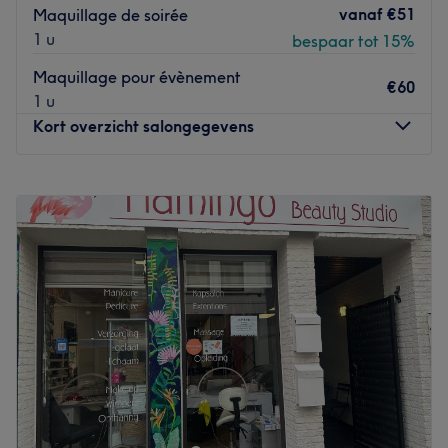
vanaf
€51
Maquillage de soirée
1 u
bespaar tot 15%
Maquillage pour évènement
€60
1 u
Kort overzicht salongegevens
Maandag
Gesloten
Dinsdag
09:30
–
18:00
Woensdag
09:30
–
18:00
Donderdag
09:30
–
18:00
Vrijdag
09:30
–
18:00
Zaterdag
09:30
–
18:00
Zondag
Gesloten
Situé à Bruxelles, Evelyne Nailsest un bar à ongles à
l'ambiance conviviale et décontractée. Evelyne ,
professionnelle ongulaire et passionnée, vous accueille
avec le sourire. Elle vous proposera une large gamme de