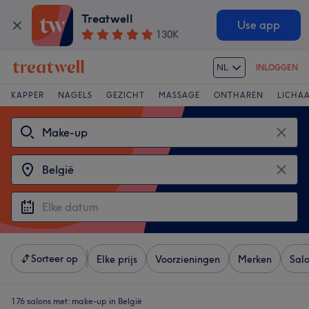
Treatwell
Use app
130K
NL
INLOGGEN
KAPPER
NAGELS
GEZICHT
MASSAGE
ONTHAREN
LICHA
Sorteer op
Elke prijs
Voorzieningen
Merken
Sal
176 salons met:
make-up in België