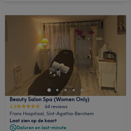
Go to venue
Maandag
10:00
–
18:00
Dinsdag
10:00
–
18:00
Woensdag
10:00
–
18:00
Donderdag
10:00
–
18:00
Vrijdag
10:00
–
18:00
Zaterdag
10:00
–
18:00
Zondag
Gesloten
Centraal gelegen in het centrum van Leuven vind je Yves
Rocher Leuven. Hier kan je terecht voor diverse beauty-
en schoonheidsverzorgingen waarbij het draait om
doeltreffendheid en kwaliteit. Het team werkt tijdens de
behandelingen met natuurlijke producten van Yves
Beauty Salon Spa (Women Only)
Rocher welke niet op dieren worden getest. Laat jezelf
4,8
64 reviews
verwennen met een bezoek aan dit salon of gun jezelf
Frans Hospitaal, Sint-Agatha-Berchem
een dagje uit en combineer het bezoek met een
Laat zien op de kaart
shopsessie.
Daluren en last-minute