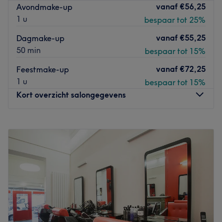
Go to venue
vanaf
€56,25
Avondmake-up
1 u
bespaar tot 25%
vanaf
€55,25
Dagmake-up
50 min
bespaar tot 15%
vanaf
€72,25
Feestmake-up
1 u
bespaar tot 15%
Kort overzicht salongegevens
Maandag
Gesloten
Dinsdag
10:00
–
18:00
Woensdag
10:00
–
18:00
Donderdag
10:00
–
18:00
Vrijdag
10:00
–
18:00
Zaterdag
10:00
–
18:00
Zondag
10:00
–
18:00
Beauty Salon Spa, situé à Berchem-Sainte-Agathe, est un