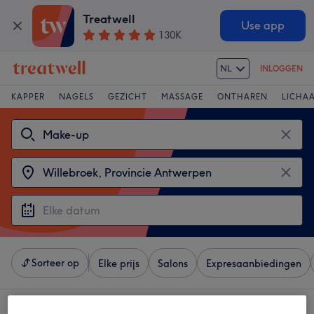
Treatwell
Use app
130K
NL
INLOGGEN
KAPPER
NAGELS
GEZICHT
MASSAGE
ONTHAREN
LICHA
Sorteer op
Elke prijs
Salons
Expresaanbiedingen
3 salons met:
make-up in Willebroek, Provincie Antwerpen