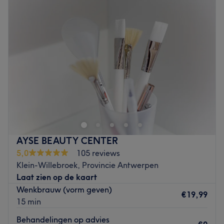
Dinsdag
09:30
–
17:30
Woensdag
09:00
–
19:15
Donderdag
09:30
–
17:30
Vrijdag
09:30
–
18:00
Zaterdag
10:00
–
12:30
Zondag
Gesloten
.
Go to venue
AYSE BEAUTY CENTER
5,0
105 reviews
Klein-Willebroek, Provincie Antwerpen
Laat zien op de kaart
Wenkbrauw (vorm geven)
€19,99
15 min
Behandelingen op advies