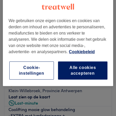
We gebruiken onze eigen cookies en cookies van
derden om inhoud en advertenties te personaliseren,
mediafuncties te bieden en ons verkeer te
analyseren. We delen ook informatie over het gebruik
van onze website met onze social media-,
advertentie- en analysepartners.
Cookiebeleid
Cookie-
Alle cookies
instellingen
accepteren
Anouschka's Gezondheidshuis
5,0
347 reviews
Klein-Willebroek, Provincie Antwerpen
Laat zien op de kaart
Last-minute
Coolifting mooie glow behandeling
: EXTRA met lymfedrainage +