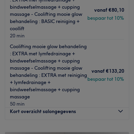
bindweefselmassage + cupping
vanaf
€80,10
massage - Coolifting mooie glow
bespaar tot 10%
behandeling : BASIC reiniging +
coollift
20 min
Coolifting mooie glow behandeling
: EXTRA met lymfedrainage +
bindweefselmassage + cupping
massage - Coolifting mooie glow
vanaf
€133,20
behandeling : EXTRA met reiniging
bespaar tot 10%
+ lymfedrainage +
bindweefselmassage + cupping
massage
50 min
Kort overzicht salongegevens
Maandag
10:30
–
19:30