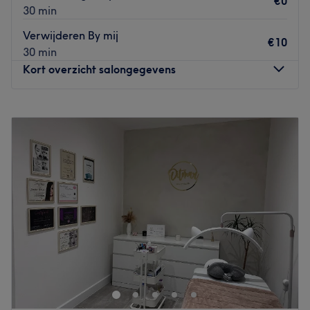
€0
30 min
Verwijderen By mij
€10
30 min
Kort overzicht salongegevens
Maandag
10:00
–
18:00
Dinsdag
10:00
–
18:00
Woensdag
Gesloten
Donderdag
10:00
–
18:00
Vrijdag
10:00
–
18:00
Zaterdag
10:00
–
18:00
Zondag
Gesloten
AYSE BEAUTY CENTER – Willebroek is een moderne en
professionele schoonheidssalon waar zorg, comfort en
persoonlijke aandacht centraal staan, met als doel
iedere klant zelfverzekerd, verzorgd en stralend de salon
te laten verlaten. De salon biedt een ontspannen en