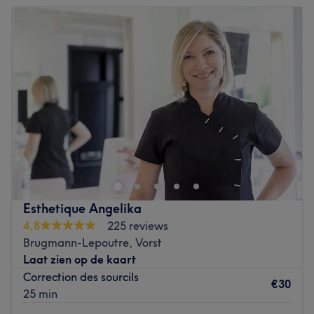
Les spécialités de l'établissement : Melting Pot propose
Dinsdag
10:00
–
19:00
des prestations variées telles que la beauté des mains et
Woensdag
10:00
–
19:00
des pieds, les soins visage, la coiffure, les soins corps, les
Donderdag
10:00
–
19:00
massages ainsi que des conseils de style personnalisés.
Vrijdag
10:00
–
19:00
Go to venue
Zaterdag
10:00
–
19:00
Zondag
Gesloten
Bollywood Beauty Salon est un institut de beauté installé
à Anderlecht. Profitez d'un moment rien qu'à vous grâce
à des soins sur mesure effectués avec professionnalisme.
Que ce soit pour une pause bien-être rapide ou une
journée de cocooning, le salon met l'accent sur les soins
Esthetique Angelika
et garantit une expérience mémorable.
4,8
225 reviews
Brugmann-Lepoutre, Vorst
Transport public le plus proche
Laat zien op de kaart
Le salon est situé à trois minutes à pied de l'arrêt de tram
Correction des sourcils
Conseil.
€30
25 min