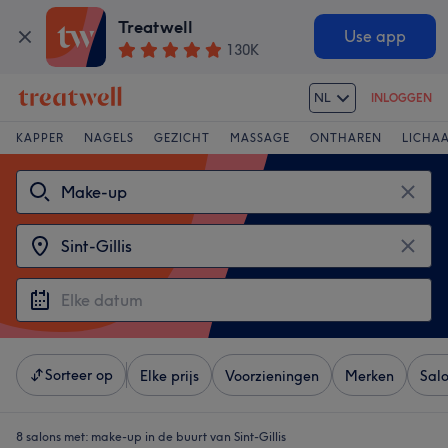
Treatwell
Use app
130K
NL
INLOGGEN
KAPPER
NAGELS
GEZICHT
MASSAGE
ONTHAREN
LICHA
Sorteer op
Elke prijs
Voorzieningen
Merken
Sal
8 salons met:
make-up in de buurt van Sint-Gillis