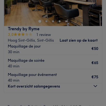
Sonia Hair Stylist est un salon de coiffure et d’esthétique,
situé dans la Rue Americaine 2 à Saint-Gilles. Vous serez
accueilli par Sonia et son équipe dans un espace épuré et
soigné, entièrement dédié à votre beauté et bien-être. Du
côté coiffure, ce salon n’utilise que des produits de
Trendy by Ryme
qualité.
3,0
1 review
Go to venue
Hoog Sint-Gillis, Sint-Gillis
Laat zien op de kaart
Maquillage de jour
€50
30 min
Maquillage de soirée
€65
40 min
Maquillage pour évènement
€75
40 min
Kort overzicht salongegevens
Maandag
10:00
–
19:00
Dinsdag
Gesloten