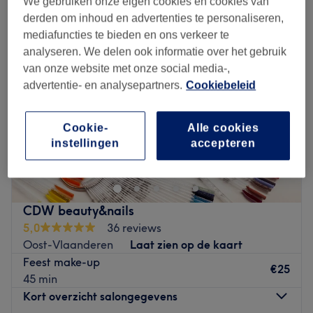
We gebruiken onze eigen cookies en cookies van
derden om inhoud en advertenties te personaliseren,
mediafuncties te bieden en ons verkeer te
analyseren. We delen ook informatie over het gebruik
van onze website met onze social media-,
advertentie- en analysepartners.
Cookiebeleid
Cookie-
Alle cookies
instellingen
accepteren
CDW beauty&nails
5,0
36 reviews
Oost-Vlaanderen
Laat zien op de kaart
Feest make-up
€25
45 min
Kort overzicht salongegevens