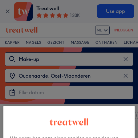
Treatwell
Use app
130K
NL
INLOGGEN
KAPPER
NAGELS
GEZICHT
MASSAGE
ONTHAREN
LICHA
Sorteer op
Elke prijs
Salons
Expresaanbiedingen
3 salons met:
make-up in de buurt van Oudenaarde, Oost-Vlaanderen