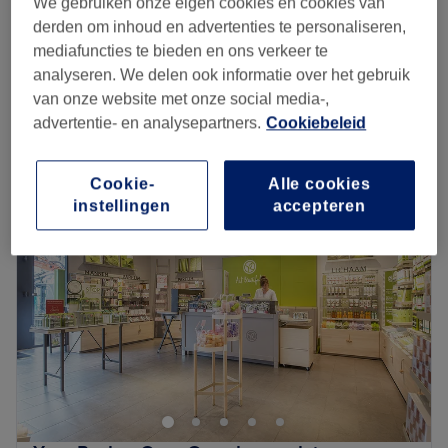
We gebruiken onze eigen cookies en cookies van
45 min
derden om inhoud en advertenties te personaliseren,
Feestmake-up
mediafuncties te bieden en ons verkeer te
€70
45 min
analyseren. We delen ook informatie over het gebruik
Kort overzicht salongegevens
van onze website met onze social media-,
advertentie- en analysepartners.
Cookiebeleid
Maandag
08:00
–
20:00
Dinsdag
08:00
–
20:00
Cookie-
Alle cookies
Woensdag
08:00
–
20:00
instellingen
accepteren
Donderdag
08:00
–
20:00
Vrijdag
08:00
–
20:00
Zaterdag
08:00
–
20:00
Zondag
08:00
–
20:00
Anastasiia Kapsalon, Gent is een salon waar zorg en
comfort centraal staan, met als doel de klanten een
unieke wellnesservaring te bieden.
Dichtstbijzijnde openbaar vervoer: