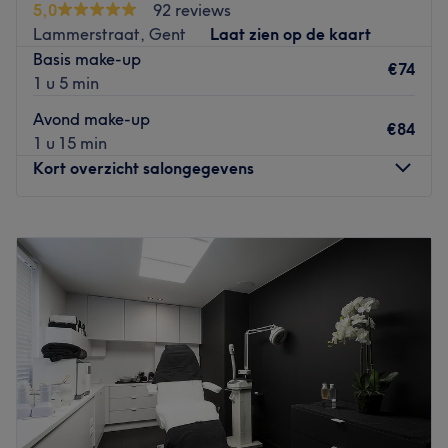
5,0
92 reviews
haarverzorging
. Daarnaast adviseert ze je graag over
Lammerstraat, Gent
Laat zien op de kaart
een passende behandeling. Kortom: je bent bij
Basis make-up
Extensionela in goede handen!
€74
1 u 5 min
Goed om te weten: dit salon behandelt
alleen vrouwen
.
Avond make-up
€84
Go to venue
1 u 15 min
Kort overzicht salongegevens
Maandag
09:00
–
16:30
Dinsdag
Gesloten
Woensdag
10:00
–
19:00
Donderdag
10:00
–
20:00
Vrijdag
09:00
–
16:30
Zaterdag
09:00
–
13:00
Zondag
Gesloten
Sfeer in de salon: Nagel- en Make-Up artist Sofie De
Wispelaere zorgt voor jouw perfecte look voor elke