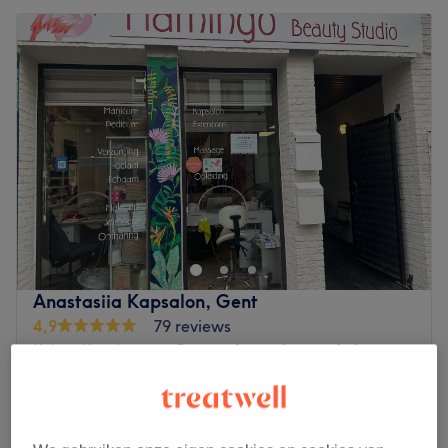
Anastasiia Kapsalon, Gent
4,9
79 reviews
Keizer Karelstraat, Gent
Laat zien op de kaart
Dagmake-up
€50
30 min
Avondmake-up
€70