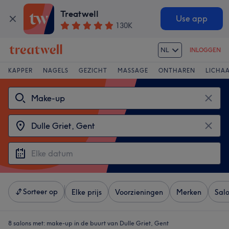
Treatwell
Use app
130K
NL
INLOGGEN
KAPPER
NAGELS
GEZICHT
MASSAGE
ONTHAREN
LICHA
Sorteer op
Elke prijs
Voorzieningen
Merken
Sal
8 salons met:
make-up in de buurt van Dulle Griet, Gent