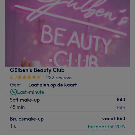
Donderdag
09:45
–
18:30
Vrijdag
09:45
–
18:30
Zaterdag
09:45
–
18:30
Zondag
Gesloten
Vlak bij het Sint-Pietersstation en het Citadel Park, te
midden van een leuke winkelstraat in het centrum van
Gent, vind je Manacor. Dit is een parfumerie die zowel
producten verkoopt als diverse verzorgingen geeft zoals
gelaatsverzorgingen, massages, manicures of visagie.
Gülben's Beauty Club
Manacor bestaat al sinds de vorige eeuw en heeft
4,7
232 reviews
onlangs een winkelvernieuwing ondergaan. Het team
Gent
Laat zien op de kaart
ontvangt je graag in het salongedeelte voor een heerlijke
Last-minute
pampering van top tot teen.
€40
Soft make-up
Handig om te weten: het salon is rolstoeltoegankelijk.
45 min
€45
Go to venue
vanaf
€60
Bruidsmake-up
1 u
bespaar tot 20%