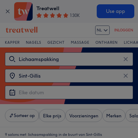
Treatwell
Use app
130K
NL
INLOGGEN
KAPPER
NAGELS
GEZICHT
MASSAGE
ONTHAREN
LICHA
Sorteer op
Elke prijs
Voorzieningen
Merken
Sal
9 salons met:
lichaamspakking in de buurt van Sint-Gillis