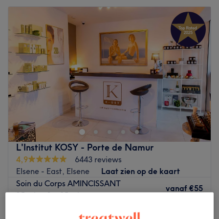
L'Institut KOSY - Porte de Namur
4,9
6443 reviews
Elsene - East, Elsene
Laat zien op de kaart
Soin du Corps AMINCISSANT
vanaf
€55
15 min - 1 u 25 min
Kort overzicht salongegevens