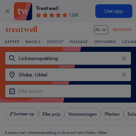
Treatwell
Use app
130K
NL
INLOGGEN
KAPPER
NAGELS
GEZICHT
MASSAGE
ONTHAREN
LICHA
Sorteer op
Elke prijs
Voorzieningen
Merken
Sal
6 salons met:
lichaamspakking in de buurt van Globe, Ukkel