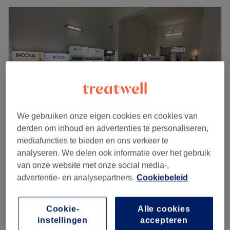
We gebruiken onze eigen cookies en cookies van
derden om inhoud en advertenties te personaliseren,
mediafuncties te bieden en ons verkeer te
analyseren. We delen ook informatie over het gebruik
Beauty Marga - Uccle
van onze website met onze social media-,
4,8
673 reviews
advertentie- en analysepartners.
Cookiebeleid
Ukkel
Laat zien op de kaart
Velashappe
vanaf
€40
30 min - 1 u
Cookie-
Alle cookies
Kort overzicht salongegevens
instellingen
accepteren