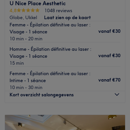
U Nice Place Aesthetic
et soyeuse. Offrez-vous une parenthèse de beauté et
4,8
1048 reviews
bien-être chez Beauty Marga !
Globe, Ukkel
Laat zien op de kaart
Transports publics les plus proches :
Femme - Épilation définitive au laser :
vanaf
€30
Visage - 1 séance
À proximité, vous disposez de la station de tramway
10 min - 20 min
Vanderkindere (desservi par les lignes 3, 4, 7 et 92).
Homme - Épilation définitive au laser :
L’équipe :
vanaf
€30
Visage - 1 séance
Une équipe jeune et dynamique vous accueille pour vous
15 min
faire découvrir leurs prestations. Formées aux dernières
tendances, les esthéticiennes du salon vous assurent des
Femme - Épilation définitive au laser :
soins réalisés dans les règles de l'art pour un résultat
vanaf
€70
Intime - 1 séance
irréprochable.
10 min - 30 min
Nos coups de cœur :
Kort overzicht salongegevens
L’atmosphère : salon cosy et girly.
La spécialité de l’établissement : l'onglerie et les
Maandag
10:00
–
19:00
épilations.
Dinsdag
10:00
–
19:00
Les marques et produits utilisés : produits naturels et
Woensdag
10:00
–
19:00
produits bio.