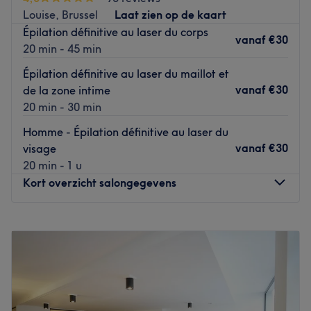
Louise, Brussel
Laat zien op de kaart
Transport public le plus proche
Épilation définitive au laser du corps
L'arrêt de bus Saint-Gilles est uniquement à une minute à
vanaf
€30
20 min - 45 min
pied du salon.
Épilation définitive au laser du maillot et
L’équipe
vanaf
€30
de la zone intime
L'équipe du salon est ravie de partager son savoir-faire.
20 min - 30 min
Homme - Épilation définitive au laser du
Nos coups de cœur :
vanaf
€30
visage
L’atmosphère : une ambiance conviviale dans un institut
20 min - 1 u
moderne où vous vous sentirez détendu.
Kort overzicht salongegevens
Les spécialités de l’établissement : l'onglerie et les soins
du visage.
Maandag
10:00
–
20:00
Go to venue
Dinsdag
10:00
–
18:00
Woensdag
Gesloten
Donderdag
10:00
–
19:00
Vrijdag
10:00
–
19:00
Zaterdag
10:00
–
17:00