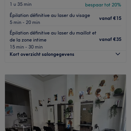
1 u 35 min
bespaar tot 20%
qui caractérisent les professionnels de l'équipe. Pour tous
les goûts et tous les profils, Cliona Beauty est le havre de
Épilation définitive au laser du visage
vanaf
€15
beauté où vos atouts séduction seront magnifiés.
5 min - 20 min
Go to venue
Épilation définitive au laser du maillot et
vanaf
€35
de la zone intime
15 min - 30 min
Kort overzicht salongegevens
Maandag
10:00
–
19:00
Dinsdag
10:00
–
19:00
Woensdag
10:00
–
19:00
Donderdag
10:00
–
19:00
Vrijdag
10:00
–
19:00
Zaterdag
10:00
–
19:00
Zondag
12:00
–
19:00
Bienvenue chez Loubna Aesthetics Belgium, un centre de