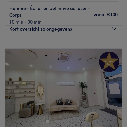
amincissement
Homme - Épilation définitive au laser -
Go to venue
vanaf
€100
Corps
10 min - 30 min
Kort overzicht salongegevens
Maandag
09:00
–
19:30
Dinsdag
09:00
–
18:30
Woensdag
09:00
–
18:30
Donderdag
09:00
–
18:30
Vrijdag
09:00
–
18:30
Zaterdag
09:00
–
18:30
Zondag
Gesloten
Bienvenue chez Beauty Marga, un institut de beauté
installé à Bruxelles, dans le quartier d'Uccle, près de la
place Léon Vanderkindere. L’établissement vous propose
une gamme de prestation pour embellir vos ongles, mais
vous retrouverez aussi des épilations pour une peau lisse