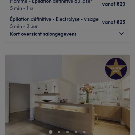
Homme - Épilation définitive au laser
vanaf
€20
5 min - 1 u
Épilation définitive - Electrolyse - visage
vanaf
€25
5 min - 2 uur
Kort overzicht salongegevens
Maandag
09:30
–
19:00
Dinsdag
09:30
–
19:00
Woensdag
09:30
–
19:00
Donderdag
09:30
–
19:00
Vrijdag
09:30
–
19:00
Zaterdag
10:00
–
19:00
Zondag
11:00
–
19:00
Bienvenue chez 2ED Élimine en douceur, une superbe
adresse beauté dans le cœur de Uccle !
Transport public le plus proche :