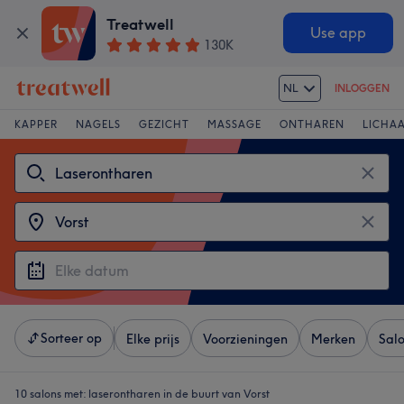
Treatwell
Use app
130K
NL
INLOGGEN
KAPPER
NAGELS
GEZICHT
MASSAGE
ONTHAREN
LICHA
Sorteer op
Elke prijs
Voorzieningen
Merken
Sal
10 salons met:
laserontharen in de buurt van Vorst