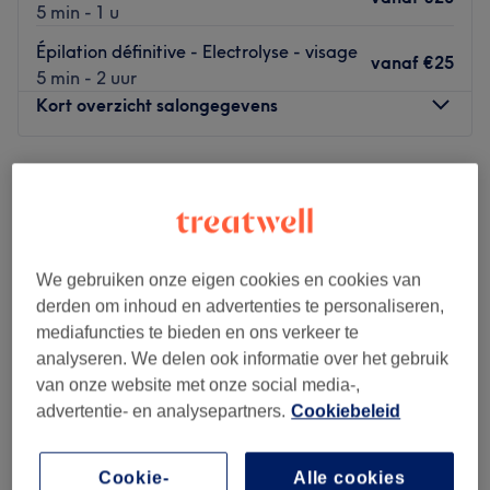
5 min - 1 u
Épilation définitive - Electrolyse - visage
vanaf
€25
5 min - 2 uur
Kort overzicht salongegevens
Maandag
09:30
–
19:00
Dinsdag
09:30
–
19:00
Woensdag
09:30
–
19:00
Donderdag
09:30
–
19:00
Vrijdag
09:30
–
19:00
We gebruiken onze eigen cookies en cookies van
Zaterdag
10:00
–
19:00
derden om inhoud en advertenties te personaliseren,
Zondag
11:00
–
19:00
mediafuncties te bieden en ons verkeer te
analyseren. We delen ook informatie over het gebruik
Bienvenue chez 2ED Élimine en douceur, une superbe
van onze website met onze social media-,
adresse beauté dans le cœur de Uccle !
advertentie- en analysepartners.
Cookiebeleid
Transport public le plus proche :
Cookie-
Alle cookies
Tram 18 arrêt Roosendael