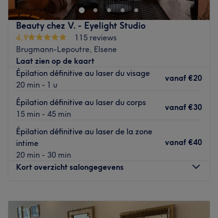
et votre estime de soi, la micropigmentation et
l’esthétique avancée peuvent être la réponse.
Beauty chez V. - Eyelight Studio
Ces techniques modernes et sûres sont capables
4,9
115 reviews
d’améliorer votre beauté naturelle d’une manière subtile
Brugmann-Lepoutre, Elsene
et élégante.
Laat zien op de kaart
Essayez-le et laissez-vous surprendre !
Épilation définitive au laser du visage
vanaf
€20
20 min - 1 u
Transports publics les plus proches :
Épilation définitive au laser du corps
vanaf
€30
L'arrêt de tramway Globe.
15 min - 45 min
Épilation définitive au laser de la zone
vanaf
€40
intime
L’équipe :
20 min - 30 min
Kamilla et son équipe : Denise é Kamilla vous accueillent
Kort overzicht salongegevens
du lundi au samedi.
K
Maandag
09:00
–
16:30
Nos coups de cœur :
Dinsdag
10:00
–
19:00
L’atmosphère : On découvre un institut joliment décoré à
Woensdag
09:00
–
11:30
l'ambiance relaxante, parfait pour un moment de