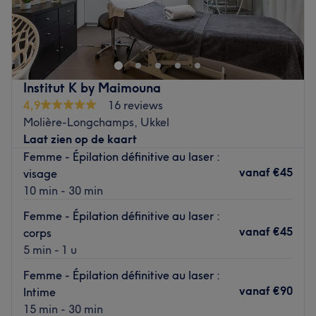
Bienvenue chez Bela Essencia, un salon de beauté situé à
Forest. Spécialiste en blanchiment dentaire et en soins de
la peau, nous vous offrons les meilleurs services.
Accès et Situation
Institut K by Maimouna
Salle d’attente
4,9
16 reviews
Proche d’un arrêt de bus et tram
Molière-Longchamps, Ukkel
(4) (18) (38) (43) (60)
Laat zien op de kaart
Femme - Épilation définitive au laser :
Parking gratuit réservé aux clients
vanaf
€45
visage
Internet
10 min - 30 min
Wifi gratuit
Femme - Épilation définitive au laser :
Langues parlées
vanaf
€45
corps
5 min - 1 u
Français
Femme - Épilation définitive au laser :
Portugais
vanaf
€90
Intime
Moyens de payement
15 min - 30 min