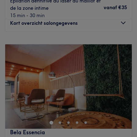
Épilation définitive au laser du maillot et
tendances, les esthéticiennes du salon vous assurent des
vanaf
€35
de la zone intime
soins réalisés dans les règles de l'art pour un résultat
15 min - 30 min
irréprochable.
Kort overzicht salongegevens
Nos coups de cœur :
L’atmosphère : salon cosy et girly.
Maandag
10:00
–
19:00
La spécialité de l’établissement : l'onglerie et les
Dinsdag
10:00
–
19:00
épilations.
Woensdag
10:00
–
19:00
Les marques et produits utilisés : produits naturels et
Donderdag
10:00
–
19:00
produits bio.
Vrijdag
10:00
–
19:00
Les petits plus : LGBTQIA+ friendly, wifi gratuit, parking
Zaterdag
10:00
–
19:00
payant disponible.
Zondag
12:00
–
19:00
Go to venue
Bienvenue chez Loubna Aesthetics Belgium, un centre de
beauté unique en plein Bruxelles, dans le quartier de la
Barrière de Saint-Gilles à proximité du parc de Forest.
Poussez les portes d'un établissement à l'ambiance
Bela Essencia
chaleureuse et conviviale. Vous êtes ici à l'endroit parfait