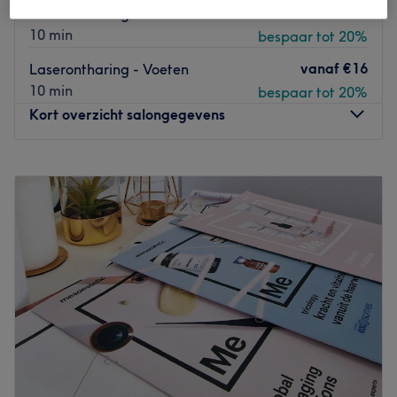
vanaf
€24
Laserontharing - Oksels
10 min
bespaar tot 20%
vanaf
€16
Laserontharing - Voeten
10 min
bespaar tot 20%
Kort overzicht salongegevens
Maandag
09:30
–
18:30
Dinsdag
09:30
–
18:30
Woensdag
Gesloten
Donderdag
09:30
–
18:30
Vrijdag
09:30
–
18:30
Zaterdag
10:00
–
18:30
Zondag
12:00
–
18:30
Bij de knusse S.R.P. Beauty & Skincare in Gent kan jij
terecht voor diverse behandelingen. Je bent hier meer
dan welkom voor Permanente Make Up behandelingen of