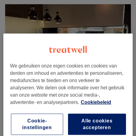
We gebruiken onze eigen cookies en cookies van
derden om inhoud en advertenties te personaliseren,
mediafuncties te bieden en ons verkeer te
analyseren. We delen ook informatie over het gebruik
S.R.P. Beauty & Skincare
van onze website met onze social media-,
4,9
226 reviews
advertentie- en analysepartners.
Cookiebeleid
Wondelgem, Gent
Laat zien op de kaart
Daluren
vanaf
€16
Cookie-
Alle cookies
Laserontharing - Gelaat
instellingen
accepteren
10 min - 20 min
bespaar tot 20%