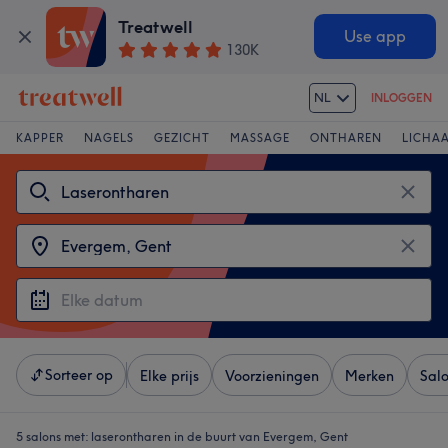
Treatwell
Use app
130K
NL
INLOGGEN
KAPPER
NAGELS
GEZICHT
MASSAGE
ONTHAREN
LICHA
Sorteer op
Elke prijs
Voorzieningen
Merken
Sal
5 salons met:
laserontharen in de buurt van Evergem, Gent