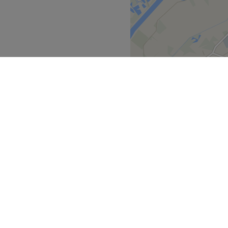
leen vrouwen
.
Go to venue
Gent
>
ek
Partners
ment Guide
Partner worden
atment Files
Treatwell Connect Help Centre