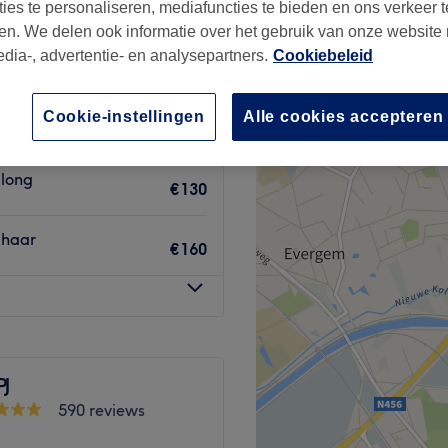
ties te personaliseren, mediafuncties te bieden en ons verkeer t
en. We delen ook informatie over het gebruik van onze website
edia-, advertentie- en analysepartners.
Cookiebeleid
Cookie-instellingen
Alle cookies accepteren
t haar
€100
 long
€130
 haar
€160
PJ
590 reviews