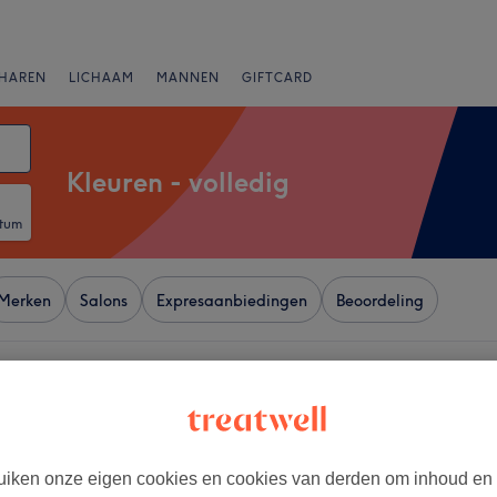
HAREN
LICHAAM
MANNEN
GIFTCARD
Kleuren - volledig
atum
Merken
Salons
Expresaanbiedingen
Beoordeling
Zwijnaardsesteenweg, Gent
+
siia Kapsalon, Gent
78 reviews
−
iken onze eigen cookies en cookies van derden om inhoud en
arelstraat, Gent