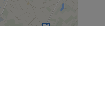
Leaflet
| ©
OpenStreetMap
contributors
Wie zijn wij
Over ons
Join the team