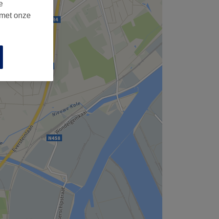
e
 met onze