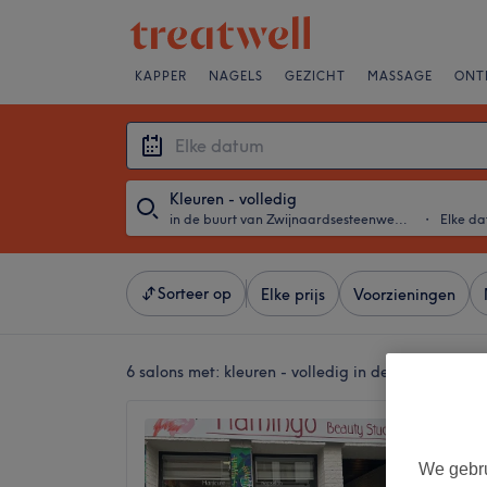
KAPPER
NAGELS
GEZICHT
MASSAGE
ONT
Kleuren - volledig
in de buurt van Zwijnaardsesteenweg, Gent
・
Elke d
Sorteer op
Elke prijs
Voorzieningen
6 salons met:
kleuren - volledig in de buurt van 
Anasta
4,9
We gebru
Keizer K