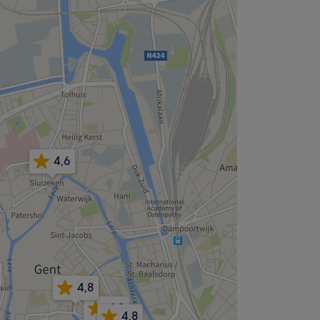
4,6
4,8
4,9
4,8