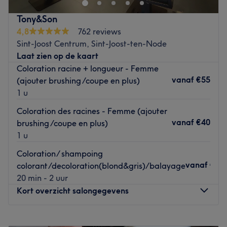
chouchouter et se sentir revigoré.
Tony&Son
Transport public le plus proche
4,8
762 reviews
Le salon est situé à deux minutes à pied de la station de
Sint-Joost Centrum, Sint-Joost-ten-Node
train Uccle Calevoet.
Laat zien op de kaart
Coloration racine + longueur - Femme
L'équipe
vanaf
€55
(ajouter brushing /coupe en plus)
Madina est une professionnelle dévouée, prête à prendre
1 u
soin de ses clients. Elle travaille sans relâche pour
s'assurer que chaque client quitte le salon en se sentant
Coloration des racines - Femme (ajouter
rafraîchi et revitalisé.
vanaf
€40
brushing /coupe en plus)
1 u
Nos coups de cœur
L'atmosphère : vous entrez dans un établissement à la
Coloration/ shampoing
décoration moderne et épurée.
vanaf
€25
colorant/decoloration(blond&gris)/balayage
Les spécialités de l'établissement : la coupe sur cheveux
20 min - 2 uur
secs.
Kort overzicht salongegevens
La marque utilisée : L'Oréal Professionnel.
Go to venue
Maandag
Gesloten