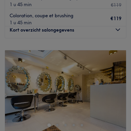
1 u 45 min
€119
Coloration, coupe et brushing
€119
1 u 45 min
Kort overzicht salongegevens
Maandag
09:00
–
18:00
Dinsdag
09:00
–
21:00
Woensdag
09:00
–
18:00
Donderdag
09:00
–
18:00
Vrijdag
09:00
–
18:00
Zaterdag
09:00
–
18:00
Zondag
Gesloten
.
Little Touch est un salon de coiffure situé sur la chaussée
de Waterloo, à deux pas du bois de la Cambre. Vanessa
redonne vie à vos cheveux et les chouchoute avec soin.
Refaites-vous une beauté avec une nouvelle coupe ou