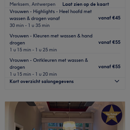
Merksem, Antwerpen
Laat zien op de kaart
zeker bent van de beste resultaten. Mijn doel is om jouw
Vrouwen - Highlights - Heel hoofd met
natuurlijke schoonheid te laten stralen in een ontspannen
vanaf
€45
wassen & drogen vanaf
en professionele omgeving.
30 min - 1 u 35 min
Parkeer gratis en met goede verbinding fiets - bus - auto
Alle behandelingen gebeuren **op afspraak**, zodat ik
Vrouwen - Kleuren met wassen & hand
alle tijd en aandacht voor jou kan nemen. Ontdek meer
vanaf
€55
drogen
op [www.isabellegryson.be]
1 u 15 min - 1 u 25 min
(
http://www.isabellegryson.be
).
Vrouwen - Ontkleuren met wassen &
Go to venue
vanaf
€55
drogen
1 u 15 min - 1 u 20 min
Kort overzicht salongegevens
Maandag
Gesloten
Dinsdag
09:30
–
18:00
Woensdag
09:30
–
18:00
Donderdag
09:30
–
18:00
Vrijdag
09:30
–
18:00