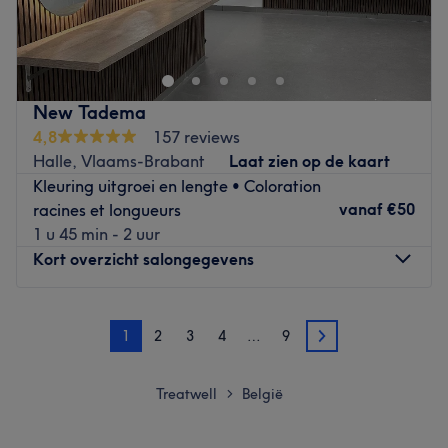
Eigenaar Metodi is trots op zijn stijlvolle salon in het hart
van het ‘Eilandje’ in Antwerpen. Hij krijgt energie van
mooi haar en voorziet zowel mannen als vrouwen van een
fris, nieuw kapsel. Droom je van lange, weelderige
lokken? Dan ben je hier ook aan het juiste adres. N’hair:g
New Tadema
is extension specialist en werkt met puur, onbehandeld
4,8
157 reviews
Braziliaans haar. Producten in de salon zijn van het
Halle, Vlaams-Brabant
Laat zien op de kaart
Australische merk EVO Hair.
Kleuring uitgroei en lengte • Coloration
Go to venue
vanaf
€50
racines et longueurs
1 u 45 min - 2 uur
Kort overzicht salongegevens
Maandag
Gesloten
1
2
3
4
…
9
Dinsdag
11:00
–
22:00
2
Woensdag
11:00
–
22:00
Donderdag
11:00
–
22:00
Treatwell
België
>
Vrijdag
11:00
–
23:00
Zaterdag
11:00
–
23:00