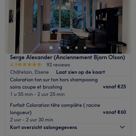
Zaterdag
09:30
–
18:00
Zondag
11:00
–
17:00
Ben je toe aan een nieuwe coupe? Dan ben je bij Legend
Hair & Beauty in Merksem aan het juiste adres. Het
gedreven team voorziet je met alle liefde van een nieuwe
coupe, maar ook voor al jouw beautybehandelingen kun
je hier terecht. Zo biedt het salon naast alle denkbare
Serge Alexander (Anciennement Bjorn Olson)
haarbehandelingen, ook wimperextensions, ontharing en
4,9
92 reviews
permanente make-up aan. Je zult volledig ontspannen en
Châtelain, Elsene
Laat zien op de kaart
met een prachtige look de salon weer verlaten.
Coloration ton sur ton hors shampooing
Goed om te weten: je kunt om de hoek van de salon op
vanaf
€25
soins coupe et brushing
het Sint-Franciscusplein gratis parkeren.
1 u 55 min - 2 uur 25 min
Go to venue
Forfait Coloration tête complète ( racine
vanaf
€60
longueur)
2 uur - 2 uur 30 min
Kort overzicht salongegevens