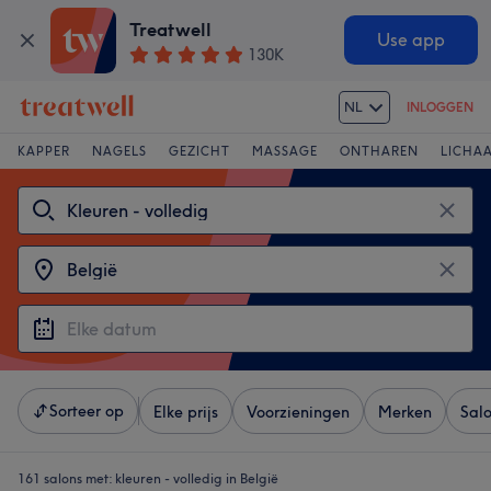
Treatwell
Use app
130K
NL
INLOGGEN
KAPPER
NAGELS
GEZICHT
MASSAGE
ONTHAREN
LICHA
Sorteer op
Elke prijs
Voorzieningen
Merken
Sal
161 salons met:
kleuren - volledig in België