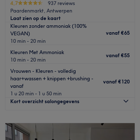
4,7
937 reviews
visage, massages, soins du corps, traitements anti-
Paardenmarkt, Antwerpen
cellulite et amincissants, épilations à la cire et au laser
Laat zien op de kaart
ou encore coiffures pour cheveux européens et afro sont
Kleuren zonder ammoniak (100%
réalisés chez Cliona Beauty avec l'expertise et l'attention
vanaf
€65
VEGAN)
qui caractérisent les professionnels de l'équipe. Pour tous
10 min - 20 min
les goûts et tous les profils, Cliona Beauty est le havre de
beauté où vos atouts séduction seront magnifiés.
Kleuren Met Ammoniak
vanaf
€55
10 min - 20 min
Go to venue
Vrouwen - Kleuren - volledig
haar+wassen + knippen +brushing -
vanaf
€120
vanaf
1 u 20 min - 1 u 50 min
Kort overzicht salongegevens
Maandag
08:00
–
20:00
Dinsdag
08:00
–
20:00
Woensdag
08:00
–
20:00