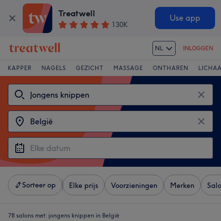
Treatwell
Use app
130K
NL
INLOGGEN
KAPPER
NAGELS
GEZICHT
MASSAGE
ONTHAREN
LICHA
Sorteer op
Elke prijs
Voorzieningen
Merken
Sal
78 salons met:
jongens knippen in België