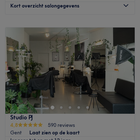
Kort overzicht salongegevens
Maandag
Gesloten
Dinsdag
10:00
–
21:00
Woensdag
Gesloten
Donderdag
10:00
–
14:00
Vrijdag
10:00
–
21:00
Zaterdag
Gesloten
Zondag
Gesloten
P by Rodrigues de Carvalho in Kalmthout is een cosy en
vintage dameskapsalon aan huis. De van oorsprong
Portugese eigenares Patricia heeft jarenlang in
Zwitserland in diverse kapsalons gewerkt. Zodoende
heeft ze kennisgemaakt met verschillende technieken,
Studio PJ
producten en de behoeften van de vrouw. Zo maak je
4,8
590 reviews
tijdens het wachten gratis gebruik van de massagestoel
Gent
Laat zien op de kaart
en staat er koffie, thee, frisdrank of cava voor je klaar.