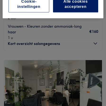
Cookie-
Alle cookies
Vrouwen - Kleuren zonder ammoniak- half
instellingen
accepteren
€130
long
2 uur
Vrouwen - Kleuren zonder ammoniak-long
€160
haar
1 u
Kort overzicht salongegevens
Maandag
08:00
–
20:00
Dinsdag
08:00
–
20:00
Woensdag
08:00
–
20:00
Donderdag
08:00
–
20:00
Vrijdag
08:00
–
20:00
Zaterdag
08:00
–
20:00
Zondag
08:00
–
20:00
Anastasiia Kapsalon, Gent is een salon waar zorg en