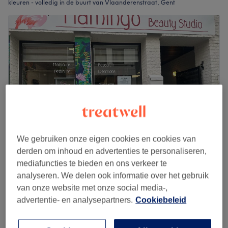
kleuren - volledig in de buurt van Vlaanderenstraat, Gent
We gebruiken onze eigen cookies en cookies van
derden om inhoud en advertenties te personaliseren,
Anastasiia Kapsalon, Gent
mediafuncties te bieden en ons verkeer te
4,9
78 reviews
analyseren. We delen ook informatie over het gebruik
Keizer Karelstraat, Gent
Laat zien op de kaart
van onze website met onze social media-,
Vrouwen - Kleuren zonder ammoniak - kort
advertentie- en analysepartners.
Cookiebeleid
€100
haar
1 u