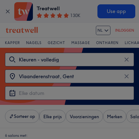
Treatwell
Use app
130K
NL
INLOGGEN
KAPPER
NAGELS
GEZICHT
MASSAGE
ONTHAREN
LICHA
Sorteer op
Elke prijs
Voorzieningen
Merken
Sal
6 salons met: