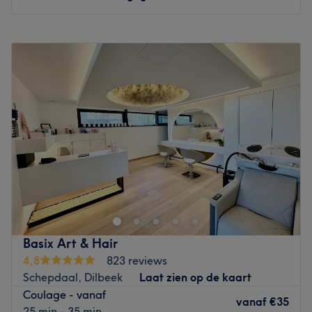
Maandag
09:00
–
19:00
Dinsdag
09:00
–
19:00
Woensdag
09:00
–
19:00
Donderdag
09:00
–
19:00
Vrijdag
09:00
–
19:00
Zaterdag
09:00
–
19:00
Zondag
Gesloten
Bienvenu chez Just Hair 49, un salon de coiffure situé à
Zellik dans le Brabant Flamand, à proximité du marais
de Jette.
Transports publics les plus proches :
Basix Art & Hair
4,8
823 reviews
Proche de la gare de Berchem-Sainte-Agathe.
Schepdaal, Dilbeek
Laat zien op de kaart
Coulage - vanaf
L’équipe :
vanaf
€35
25 min - 35 min