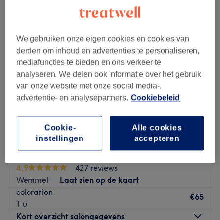
kleuren - volledig in de buurt van Ternat, Vlaams-Brabant
We gebruiken onze eigen cookies en cookies van
derden om inhoud en advertenties te personaliseren,
mediafuncties te bieden en ons verkeer te
analyseren. We delen ook informatie over het gebruik
van onze website met onze social media-,
advertentie- en analysepartners.
Cookiebeleid
Cookie-
Alle cookies
instellingen
accepteren
Just Hair 49
4,9
427 reviews
Wemmel
Laat zien op de kaart
coloration
€65
1 u
Kort overzicht salongegevens