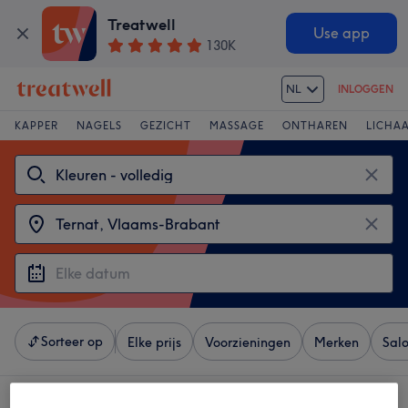
Treatwell
Use app
130K
NL
INLOGGEN
KAPPER
NAGELS
GEZICHT
MASSAGE
ONTHAREN
LICHA
Sorteer op
Elke prijs
Voorzieningen
Merken
Sal
4 salons met: