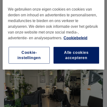
Vrouwen - Kleuren zonder ammoniak- half
€130
long
We gebruiken onze eigen cookies en cookies van
2 uur
derden om inhoud en advertenties te personaliseren,
mediafuncties te bieden en ons verkeer te
Vrouwen - Kleuren zonder ammoniak-long
analyseren. We delen ook informatie over het gebruik
€160
haar
van onze website met onze social media-,
1 u
advertentie- en analysepartners.
Cookiebeleid
Kort overzicht salongegevens
Cookie-
Alle cookies
Maandag
08:00
–
20:00
instellingen
accepteren
Dinsdag
08:00
–
20:00
Woensdag
08:00
–
20:00
Donderdag
08:00
–
20:00
Vrijdag
08:00
–
20:00
Zaterdag
08:00
–
20:00
Zondag
08:00
–
20:00
Anastasiia Kapsalon, Gent is een salon waar zorg en
comfort centraal staan, met als doel de klanten een