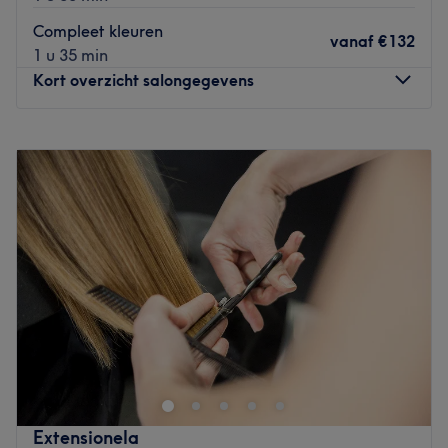
Gespecialiseerd in: haarbehandelingen
Compleet kleuren
vanaf
€132
Gebruikte merken en producten:
1 u 35 min
De extra’s: -
Kort overzicht salongegevens
Go to venue
Maandag
Gesloten
Dinsdag
09:00
–
19:00
Woensdag
09:00
–
19:00
Donderdag
09:00
–
18:00
Vrijdag
09:00
–
19:00
Zaterdag
09:00
–
18:00
Zondag
Gesloten
Signature Ben Coremans
in Gent is een
kapper en
schoonheidssalon
met een luxe, open en ontspannen
sfeer. De haarstylisten zijn
gespecialiseerd in de ‘Franse
stijl’.
Of je nu gaat voor een subtiele Balayage, een
flatterende snit of een totaal andere haarkleur: het
Extensionela
professionele team
helpt je graag met het bereiken van