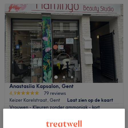
Anastasiia Kapsalon, Gent
4,9
79 reviews
Keizer Karelstraat, Gent
Laat zien op de kaart
Vrouwen - Kleuren zonder ammoniak - kort
€100
haar
1 u