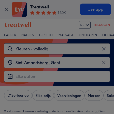
Treatwell
Use app
130K
NL
INLOGGEN
KAPPER
NAGELS
GEZICHT
MASSAGE
ONTHAREN
LICHA
Sorteer op
Elke prijs
Voorzieningen
Merken
Sal
9 salons met:
kleuren - volledig in de buurt van Sint-Amandsberg, Gent