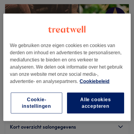
We gebruiken onze eigen cookies en cookies van
derden om inhoud en advertenties te personaliseren,
mediafuncties te bieden en ons verkeer te
analyseren. We delen ook informatie over het gebruik
van onze website met onze social media-,
advertentie- en analysepartners.
Cookiebeleid
Isabelle Gryson - Huid & Haar
4,8
534 reviews
Cookie-
Alle cookies
Brugsesteenweg, Gent
Laat zien op de kaart
instellingen
accepteren
Dames : kleuren, verzorging drogen
vanaf
€25
15 min - 1 u 55 min
Kort overzicht salongegevens