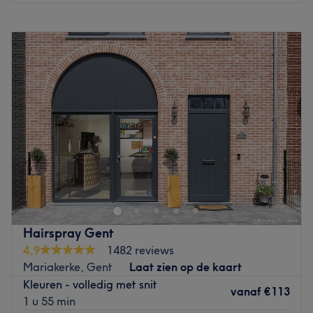
Maandag
08:00
–
18:00
Dinsdag
08:00
–
14:00
Woensdag
08:00
–
18:00
Donderdag
08:00
–
18:30
Vrijdag
08:00
–
18:00
Zaterdag
08:00
–
16:00
Zondag
Gesloten
Bij Isabelle Gryson HUID & HAAR staat persoonlijke zorg
en kwaliteit centraal.
Als ervaren specialist in haar- en huidverzorging bied ik
op maat gemaakte behandelingen aan, van balayage en
herstellende haartherapieën tot professionele
Hairspray Gent
huidverbetering. Ik werk uitsluitend met hoogwaardige
4,9
1482 reviews
producten die ik zelf gebruik en aanbeveel, zodat je
Mariakerke, Gent
Laat zien op de kaart
zeker bent van de beste resultaten. Mijn doel is om jouw
Kleuren - volledig met snit
natuurlijke schoonheid te laten stralen in een ontspannen
vanaf
€113
1 u 55 min
en professionele omgeving.