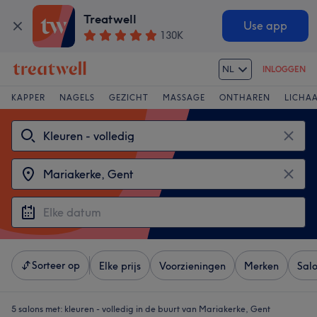
Treatwell
Use app
130K
NL
INLOGGEN
KAPPER
NAGELS
GEZICHT
MASSAGE
ONTHAREN
LICHA
Sorteer op
Elke prijs
Voorzieningen
Merken
Sal
5 salons met:
kleuren - volledig in de buurt van Mariakerke, Gent