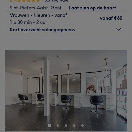
4,8
33 reviews
mensen met kwetsbaar of zwak haar. Ook mannen en
Sint-Pieters-Aalst, Gent
Laat zien op de kaart
kinderen zijn hier welkom! Let op: bij dit salon kun je
Vrouwen - Kleuren - vanaf
alleen contant betalen.
vanaf
€60
1 u 30 min - 2 uur
Go to venue
Kort overzicht salongegevens
Maandag
09:00
–
17:00
Dinsdag
09:00
–
17:00
Woensdag
Gesloten
Donderdag
09:00
–
17:00
Vrijdag
09:00
–
17:00
Zaterdag
09:00
–
17:00
Zondag
Gesloten
Beauty by Beri in Gent is een salon waar zorg en comfort
centraal staan, met als doel de klanten een unieke
behandeling te bieden.
Dichtstbijzijnde openbaar vervoer: