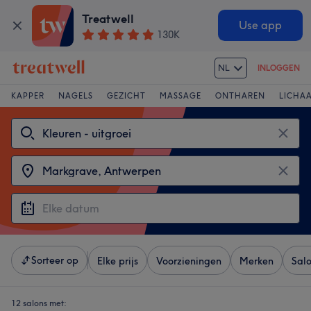
Treatwell
Use app
130K
NL
INLOGGEN
KAPPER
NAGELS
GEZICHT
MASSAGE
ONTHAREN
LICHA
Sorteer op
Elke prijs
Voorzieningen
Merken
Sal
12 salons met: