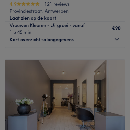
4,9
121 reviews
de perfecte behandeling. Ze zijn gespecialiseerd in
Provinciestraat, Antwerpen
balayages highlights en Extensions ,
Laat zien op de kaart
keratinebehandelingen, kleuren en ontkrullen. Daarnaast
Vrouwen Kleuren - Uitgroei - vanaf
kun je hier ook terecht voor het bleken van je tanden,
€90
1 u 45 min
verschillende ontharingsbehandelingen. Handig om te
Kort overzicht salongegevens
weten: dit salon is makkelijk bereikbaar met openbaar
vervoer en de auto.
Maandag
10:00
–
16:00
Let
Dinsdag
10:00
–
18:00
Go to venue
Woensdag
10:00
–
17:00
Donderdag
10:00
–
18:00
Vrijdag
10:00
–
18:00
Zaterdag
10:00
–
18:00
Zondag
Gesloten
Onze salon bevindt zich op de Plantin en Moretuslei,
centraal gelegen in Antwerpen. We zijn makkelijk
bereikbaar met het openbaar vervoer en er is voldoende