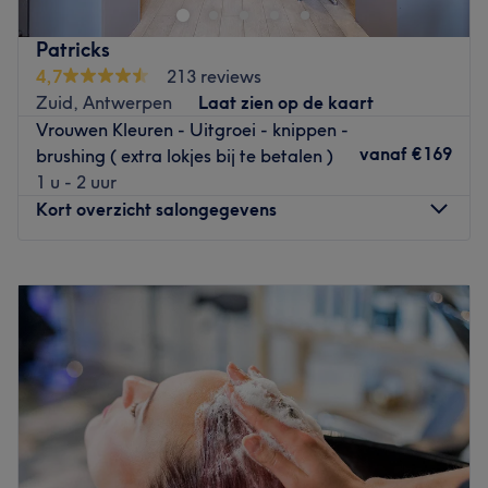
parkeergelegenheid in de buurt. De salon ligt op
wandelafstand van het station Antwerpen-Berchem en
Patricks
dicht bij verschillende bushaltes en tramhaltes. Dankzij
4,7
213 reviews
onze centrale ligging zijn we vlot bereikbaar, zowel
Zuid, Antwerpen
Laat zien op de kaart
vanuit het centrum van Antwerpen als vanuit de
Vrouwen Kleuren - Uitgroei - knippen -
omliggende gemeenten.
vanaf
€169
brushing ( extra lokjes bij te betalen )
Go to venue
1 u - 2 uur
Kort overzicht salongegevens
Maandag
Gesloten
Dinsdag
09:00
–
16:00
Woensdag
09:00
–
16:00
Donderdag
09:00
–
16:00
Vrijdag
08:30
–
16:00
Zaterdag
08:30
–
16:00
Zondag
Gesloten
Bij kapsalon Patricks in Antwerpen ben je aan het juiste