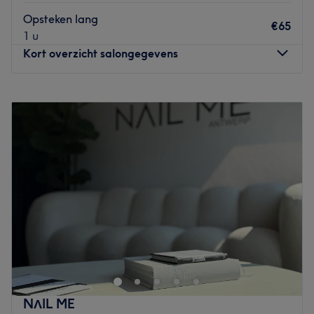
Let
Opsteken lang
€65
Go to venue
1 u
Kort overzicht salongegevens
Maandag
Gesloten
Dinsdag
09:00
–
17:00
Woensdag
09:00
–
16:00
Donderdag
09:00
–
18:00
Vrijdag
09:00
–
18:00
Zaterdag
09:00
–
17:00
Zondag
10:00
–
12:00
Hairtalk Corner, gelegen in Berchem, is een stijlvolle
barbershop waar vakmanschap en een relaxte sfeer
samenkomen. Hier draait alles om precisie, persoonlijke
service en het creëren van een look die perfect bij je past.
Van strakke fades tot klassieke snits — bij Hairtalk Corner
NΛIL ME
krijgt elke klant de aandacht die hij verdient.