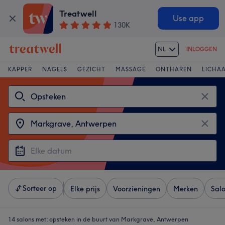
Treatwell
Use app
130K
NL
INLOGGEN
KAPPER
NAGELS
GEZICHT
MASSAGE
ONTHAREN
LICHA
Sorteer op
Elke prijs
Voorzieningen
Merken
Sal
14 salons met:
opsteken in de buurt van Markgrave, Antwerpen