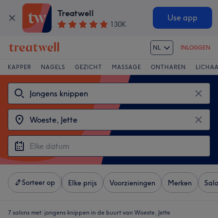
Treatwell
Use app
130K
NL
INLOGGEN
KAPPER
NAGELS
GEZICHT
MASSAGE
ONTHAREN
LICHA
Sorteer op
Elke prijs
Voorzieningen
Merken
Sal
7 salons met:
jongens knippen in de buurt van Woeste, Jette