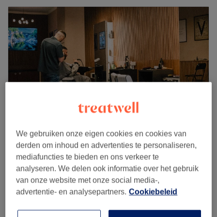
We gebruiken onze eigen cookies en cookies van
Hairmano Dansaert
derden om inhoud en advertenties te personaliseren,
mediafuncties te bieden en ons verkeer te
4,8
242 reviews
analyseren. We delen ook informatie over het gebruik
Dansaert, Brussel
Laat zien op de kaart
van onze website met onze social media-,
Étudiant -21 an
€20
advertentie- en analysepartners.
Cookiebeleid
30 min
Kort overzicht salongegevens