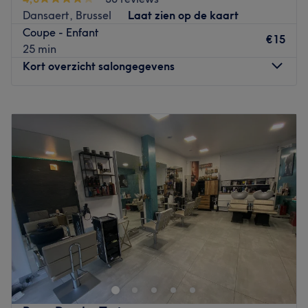
Dansaert, Brussel
Laat zien op de kaart
Coupe - Enfant
€15
25 min
Kort overzicht salongegevens
Maandag
10:00
–
19:30
Dinsdag
10:00
–
19:30
Woensdag
10:00
–
19:30
Donderdag
10:00
–
19:30
Vrijdag
10:00
–
19:30
Zaterdag
10:00
–
19:30
Zondag
08:00
–
18:00
Bienvenue chez Mondial Coiffure, un salon de coiffure
idéalement situé dans le cœur historique de Bruxelles, à
une minute à pied de la place de la Bourse. Coupe
tendance, lissage professionnel brésilien ou japonais ou
encore d'un traçage de barbe réalisé dans les règles de