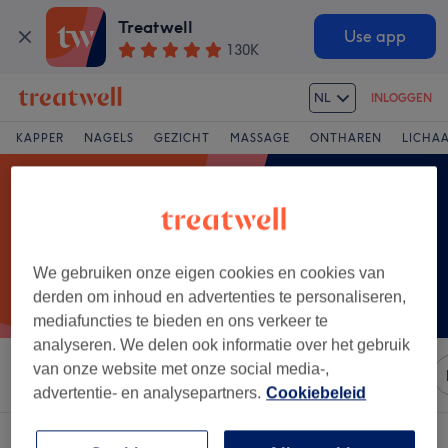
Treatwell
Use app
130K
NL
INLOGGEN
KAPPER
NAGELS
GEZICHT
MASSAGE
ONTHAREN
LICHA
We gebruiken onze eigen cookies en cookies van
derden om inhoud en advertenties te personaliseren,
mediafuncties te bieden en ons verkeer te
analyseren. We delen ook informatie over het gebruik
van onze website met onze social media-,
Sorteer op
Merken
Salons
Expresaanbiedingen
advertentie- en analysepartners.
Cookiebeleid
Een salon met:
jongens knippen in Ternat, Vlaams-Brabant