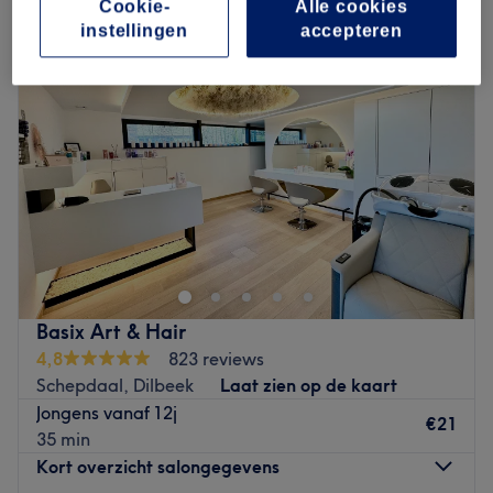
Cookie-
Alle cookies
instellingen
accepteren
Basix Art & Hair
4,8
823 reviews
Schepdaal, Dilbeek
Laat zien op de kaart
Jongens vanaf 12j
€21
35 min
Kort overzicht salongegevens