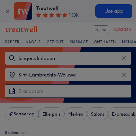
Treatwell
Use app
130K
NL
INLOGGEN
KAPPER
NAGELS
GEZICHT
MASSAGE
ONTHAREN
LICHA
Sorteer op
Elke prijs
Merken
Salons
Expresaanb
8 salons met: