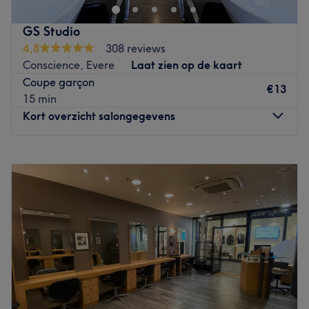
offrent le meilleur pour votre corps et vos cheveux. Envie
d'une nouvelle coupe, d'une couleur pétillante ou d'un
GS Studio
brushing sophistiqué ? L'équipe d'experts est là pour vous
4,8
308 reviews
conseiller et vous sublimer ! Venez vous ressourcer dans la
Conscience, Evere
Laat zien op de kaart
partie consacrée au bien-être et à la beauté avec Diana,
Coupe garçon
et profitez de soins du corps, du visage, des mains et des
€13
15 min
pieds.
Kort overzicht salongegevens
Go to venue
Maandag
Gesloten
Dinsdag
10:00
–
17:30
Woensdag
09:00
–
17:30
Donderdag
10:00
–
17:30
Vrijdag
10:00
–
18:00
Zaterdag
10:00
–
16:30
Zondag
Gesloten
GS Studio est un salon de coiffure convivial et à l'écoute
de ses clients ! C'est l'endroit idéal pour se faire coiffer