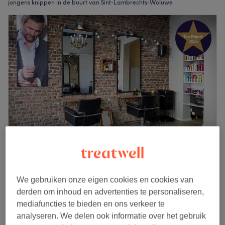
jongens knippen in de buurt van Sint-Lambrechts-Woluwe
Easy Style
4,9
2808 reviews
We gebruiken onze eigen cookies en cookies van
Tervurense Poort, Etterbeek
derden om inhoud en advertenties te personaliseren,
Laat zien op de kaart
mediafuncties te bieden en ons verkeer te
Coupe garçon /-12an
€18
analyseren. We delen ook informatie over het gebruik
20 min