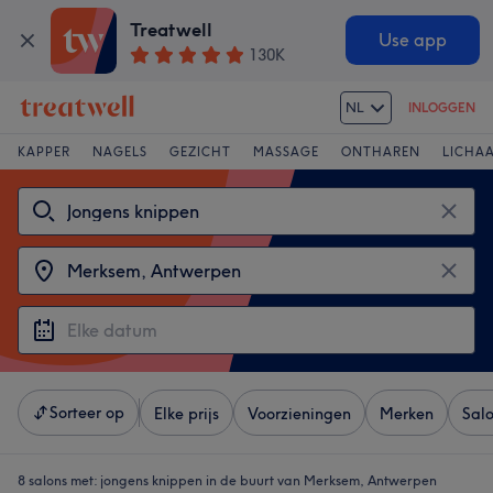
Treatwell
Use app
130K
NL
INLOGGEN
KAPPER
NAGELS
GEZICHT
MASSAGE
ONTHAREN
LICHA
Sorteer op
Elke prijs
Voorzieningen
Merken
Sal
8 salons met:
jongens knippen in de buurt van Merksem, Antwerpen