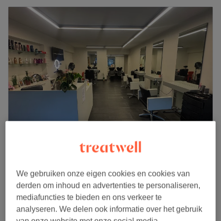
Salihairstylist
4,9
164 reviews
Rivierenhof, Antwerpen
Laat zien op de kaart
We gebruiken onze eigen cookies en cookies van
Jongens t/m 12 jaar - knippen
derden om inhoud en advertenties te personaliseren,
€25
25 min
mediafuncties te bieden en ons verkeer te
Kort overzicht salongegevens
analyseren. We delen ook informatie over het gebruik
van onze website met onze social media-,