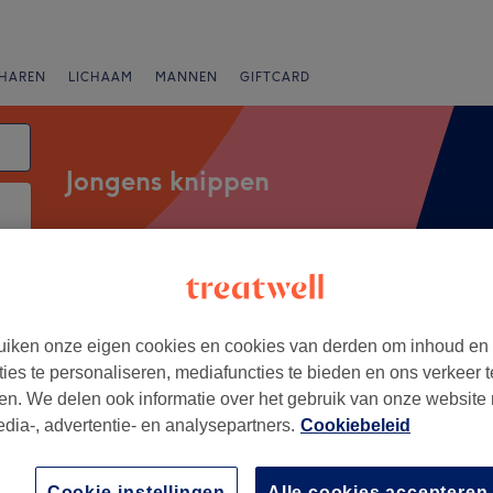
HAREN
LICHAAM
MANNEN
GIFTCARD
Jongens knippen
Expresaanbiedingen
Beoordeling
iken onze eigen cookies en cookies van derden om inhoud en
ties te personaliseren, mediafuncties te bieden en ons verkeer t
science, Evere
en. We delen ook informatie over het gebruik van onze website
edia-, advertentie- en analysepartners.
Cookiebeleid
+
a Ivanova -
ional Hairstyle
−
63 reviews
Cookie-instellingen
Alle cookies accepteren