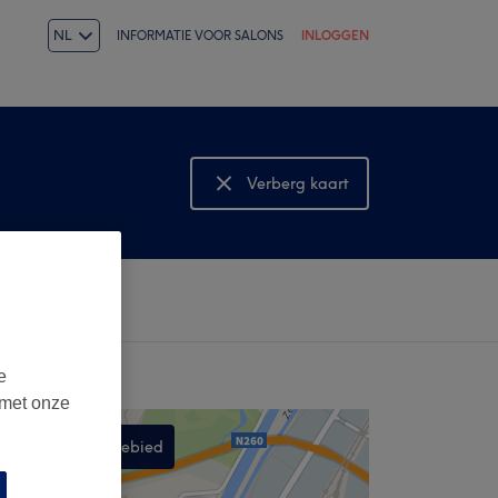
NL
INFORMATIE VOOR SALONS
INLOGGEN
Verberg kaart
Bekijk kaart
e
 met onze
Zoek in dit gebied
,