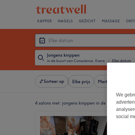
KAPPER
NAGELS
GEZICHT
MASSAGE
ONT
Jongens knippen
in de buurt van Conscience, Evere
・
Elke datum
Sorteer op
Elke prijs
Merken
Salons
We gebru
adverten
4 salons met:
jongens knippen in de buurt van Con
analyser
social m
Nelind
Profess
5,0