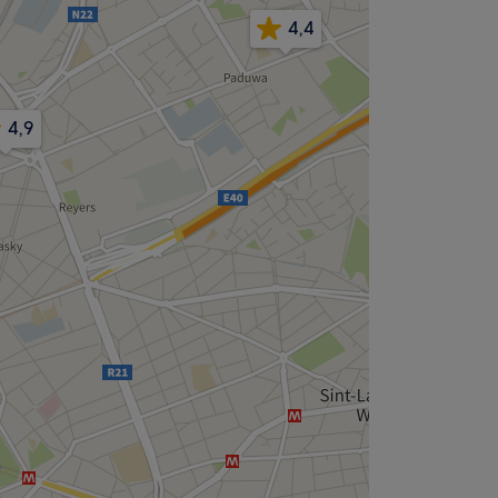
4,4
4,9