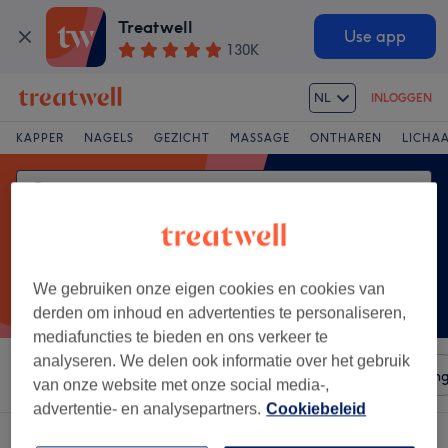
Treatwell
Use app
130K
NL
INLOGGEN
KAPPER
NAGELS
GEZICHT
MASSAGE
ONTHAREN
LICHA
We gebruiken onze eigen cookies en cookies van
derden om inhoud en advertenties te personaliseren,
mediafuncties te bieden en ons verkeer te
analyseren. We delen ook informatie over het gebruik
Sorteer op
Salons
Expresaanbiedingen
Beoordelin
van onze website met onze social media-,
advertentie- en analysepartners.
Cookiebeleid
Een salon met:
henna brows in Laakdal, Provincie Antwerpen