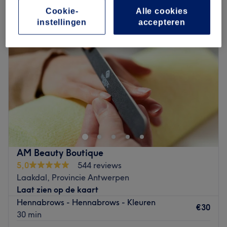
Cookie-
Alle cookies
instellingen
accepteren
AM Beauty Boutique
5,0
544 reviews
Laakdal, Provincie Antwerpen
Laat zien op de kaart
Hennabrows - Hennabrows - Kleuren
€30
30 min