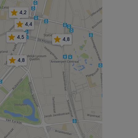
4,2
4,4
4,5
4,8
4,8