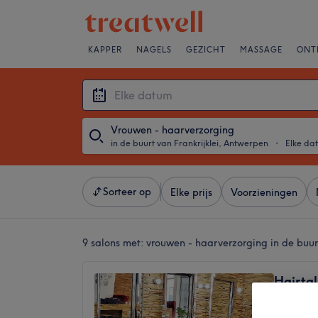
KAPPER
NAGELS
GEZICHT
MASSAGE
ONT
Vrouwen - haarverzorging
in de buurt van Frankrijklei, Antwerpen
・
Elke da
Sorteer op
Elke prijs
Voorzieningen
9 salons met:
vrouwen - haarverzorging in de buur
Hairtal
4,8
Pelikaa