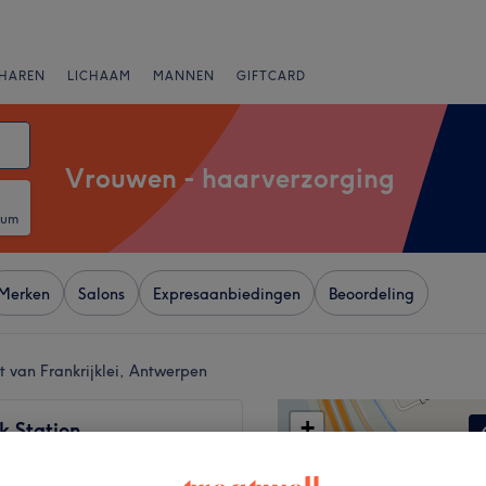
HAREN
LICHAAM
MANNEN
GIFTCARD
Vrouwen - haarverzorging
tum
Merken
Salons
Expresaanbiedingen
Beoordeling
t van Frankrijklei, Antwerpen
+
k Station
1394 reviews
−
nstraat, Antwerpen