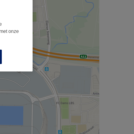
e
 met onze