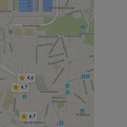
4,6
4,7
4,7