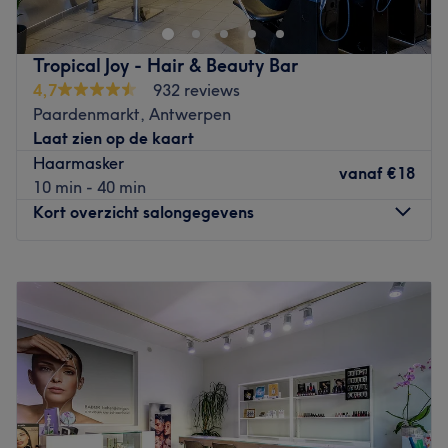
Portugese eigenares Patricia heeft jarenlang in
Zwitserland in diverse kapsalons gewerkt. Zodoende
heeft ze kennisgemaakt met verschillende technieken,
Tropical Joy - Hair & Beauty Bar
producten en de behoeften van de vrouw. Zo maak je
4,7
932 reviews
tijdens het wachten gratis gebruik van de massagestoel
Paardenmarkt, Antwerpen
en staat er koffie, thee, frisdrank of cava voor je klaar.
Laat zien op de kaart
Door haar vriendelijke en persoonlijke aanpak voel je je
Haarmasker
snel thuis. Patricia spreekt vloeiend Portugees, Frans en
vanaf
€18
10 min - 40 min
Engels. Er wordt gewerkt met het merk Goldwell.
Kort overzicht salongegevens
Go to venue
Maandag
08:00
–
20:00
Dinsdag
08:00
–
20:00
Woensdag
08:00
–
20:00
Donderdag
08:00
–
20:00
Vrijdag
08:00
–
20:00
Zaterdag
08:00
–
20:00
Zondag
Gesloten