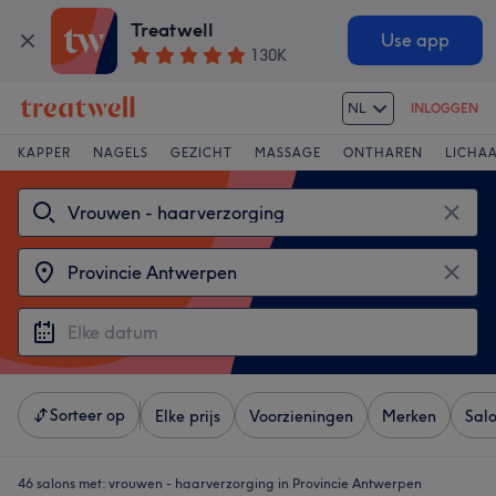
Treatwell
Use app
130K
NL
INLOGGEN
KAPPER
NAGELS
GEZICHT
MASSAGE
ONTHAREN
LICHA
Sorteer op
Elke prijs
Voorzieningen
Merken
Sal
46 salons met:
vrouwen - haarverzorging in Provincie Antwerpen