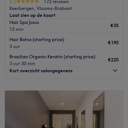
5,0
172 reviews
Keerbergen, Vlaams-Brabant
Laat zien op de kaart
Hair Spa Joico
€35
15 min
Hair Botox (starting price)
€190
3 uur
Brazilian Organic Keratin (starting price)
€220
3 uur 30 min
Kort overzicht salongegevens
Maandag
Gesloten
Dinsdag
09:00
–
18:00
Woensdag
09:00
–
18:00
Donderdag
09:00
–
18:00
Vrijdag
09:00
–
18:00
Zaterdag
09:00
–
17:00
Zondag
Gesloten