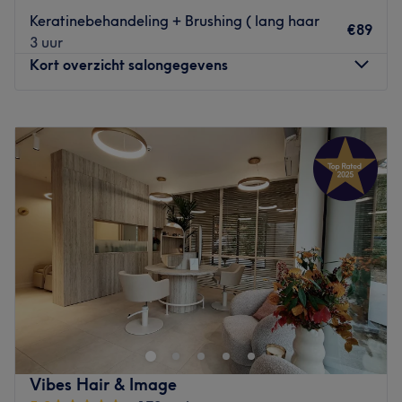
Gespecialiseerd in: haarbehandelingen
Keratinebehandeling + Brushing ( lang haar
€89
Gebruikte merken en producten:
3 uur
De extra’s: -
Kort overzicht salongegevens
Go to venue
Maandag
Gesloten
Dinsdag
Gesloten
Woensdag
10:30
–
17:00
Donderdag
10:30
–
17:00
Vrijdag
12:30
–
19:00
Zaterdag
10:30
–
17:00
Zondag
Gesloten
Go to venue
Vibes Hair & Image