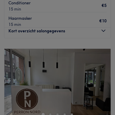
Conditioner
€5
15 min
Haarmasker
€10
15 min
Kort overzicht salongegevens
Maandag
Gesloten
Dinsdag
09:00
–
17:45
Woensdag
09:00
–
17:45
Donderdag
09:00
–
17:45
Vrijdag
09:00
–
17:45
Zaterdag
09:00
–
17:45
Zondag
Gesloten
In het prachtige Centraal Station van Antwerpen vind je
Hairtalk Station. Wachten op de trein was nog nooit zo
fijn. Geniet van de gezellige sfeer, een bakje koffie, een
leuke babbel en een snit die perfect bij je past. Vanaf nu