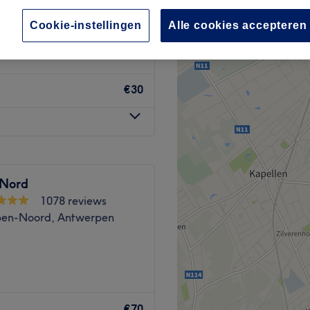
ssalon
Cookie-instellingen
Alle cookies accepteren
€30
 Nord
1078 reviews
en-Noord, Antwerpen
tion for advanced skin
€70