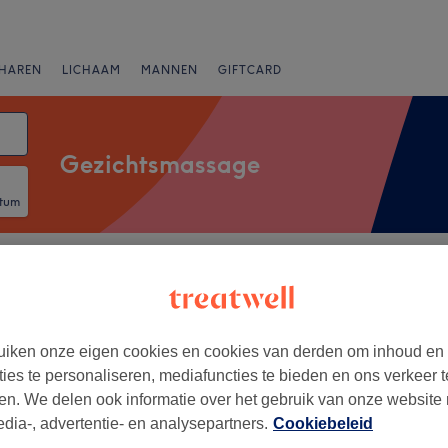
HAREN
LICHAAM
MANNEN
GIFTCARD
Gezichtsmassage
atum
Merken
Salons
Expresaanbiedingen
Beoordeling
er Heydelaan, Antwerpen
iken onze eigen cookies en cookies van derden om inhoud en
ties te personaliseren, mediafuncties te bieden en ons verkeer t
+
en. We delen ook informatie over het gebruik van onze website
195 reviews
−
edia-, advertentie- en analysepartners.
Cookiebeleid
 Theater, Antwerpen