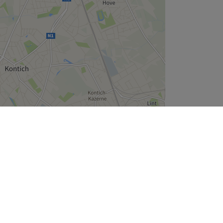
Leaflet
| ©
OpenStreetMap
contributors