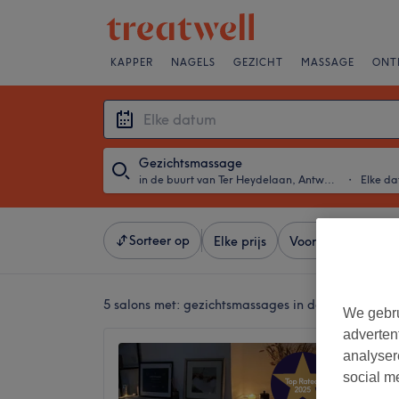
KAPPER
NAGELS
GEZICHT
MASSAGE
ONT
Gezichtsmassage
in de buurt van Ter Heydelaan, Antwerpen
・
Elke d
Sorteer op
Elke prijs
Voorzieningen
5 salons met:
gezichtsmassages in de buurt van T
We gebru
adverten
Skinnix
analyser
5,0
social m
CarWash