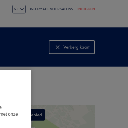
NL
INFORMATIE VOOR SALONS
INLOGGEN
Verberg kaart
Bekijk kaart
e
 met onze
Zoek in dit gebied
,