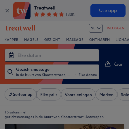
Treatwell
Use app
130K
NL
INLOGGEN
KAPPER
NAGELS
GEZICHT
MASSAGE
ONTHAREN
LICHA
Kaart
Gezichtsmassage
Lijst
in de buurt van Kloosterstraat, Antwerpen
・
Elke datum
Sorteer op
Elke prijs
Voorzieningen
Merken
Sal
15 salons met:
gezichtsmassages in de buurt van Kloosterstraat, Antwerpen