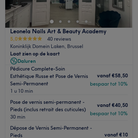
beauté à Laeken, entièrement dédié aux femmes et
idéalement situé sur l’Avenue de Busleyden, à quelques
pas de l’arrêt De Wand.
C’est dans une ambiance chaleureuse et familiale que
Leonela Nails Art & Beauty Academy
vous faites les premiers pas, tout en découvrant une
5,0
40 reviews
décoration soignée avec des murs aux tons crèmes, un joli
Koninklijk Domein Laken, Brussel
sol parquet et un mobilier en cuir chocolat.
Laat zien op de kaart
Daluren
Vous êtes accueilli par Tiffany et Berenice, deux expertes
Pédicure Complete-Soin
de la beauté et du bien-être, très proches de leur
vanaf
€58,50
Esthétique Russe et Pose de Vernis
clientèle et professionnelles dans chacun de leurs gestes.
Semi-Permanent
bespaar tot 10%
Petit plus ? Les filles parlent français, néerlandais,
1 u 10 min
espagnol et anglais !
Pose de vernis semi-permanent -
Découvrez un vaste choix de soins en tout genre qui feront
vanaf
€40,50
Pieds (inclus retrait des cuticules)
votre plus grand bonheur : manucures, pédicures, poses
bespaar tot 10%
30 min
de vernis, ongles en gel, épilations, extensions de cils,
soins du visage ou encore soins du corps, vous n’avez que
Dépose de Vernis Semi-Permanent -
l’embarras du choix !
vanaf
€10
Pieds