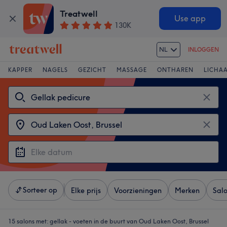
Treatwell
Use app
130K
NL
INLOGGEN
KAPPER
NAGELS
GEZICHT
MASSAGE
ONTHAREN
LICHA
Sorteer op
Elke prijs
Voorzieningen
Merken
Sal
15 salons met:
gellak - voeten in de buurt van Oud Laken Oost, Brussel