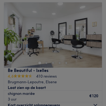
Dinsdag
09:00
–
18:00
Woensdag
Gesloten
Donderdag
09:00
–
18:00
Vrijdag
09:00
–
19:00
Zaterdag
09:00
–
19:00
Zondag
Gesloten
Elite Style
est un
salon de coiffure
et
institut de beauté
situé sur la rue De Wand, à quelques minutes de la
station De Wand de Bruxelles
.
Moderne et parfaitement entretenu, ce
salon tout-en-un
vous invite dans un espace chaleureux à la décoration
Be Beautiful - Ixelles
épurée et à l’ambiance conviviale. Nancy,Ramona,
4,6
410 reviews
Hanane, Camila et Claudia vous accueillent avec le plus
Brugmann-Lepoutre, Elsene
grand plaisir pour une
mise en beauté
bien méritée.
Laat zien op de kaart
chignon mariée
Spécialisée en
coloration bio
, l’espace coiffure vous
€120
3 uur
propose un large choix de
coupe
, coloration et
mise en
Kort overzicht salongegevens
style
, toujours réalisées dans le plus grand
respect de vos