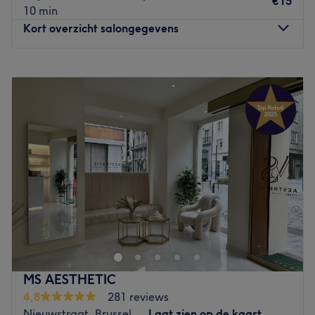
€15
10 min
Vous disposez de la station de tramway
Bailli (desservie
Kort overzicht salongegevens
par les tramways 8 81 et 93 et le bus 54).
L’équipe :
Maandag
10:00
–
19:00
C’est Nicole qui vous accueille, grande experte et
Dinsdag
10:00
–
19:00
passionnée de l’esthétique depuis plus de 10 ans, et qui
Woensdag
10:00
–
19:00
se fera un plaisir de vous orienter vers le soin de vos
Donderdag
10:00
–
19:00
rêves.
Notez qu'elle n’utilise que des produits de grande
Vrijdag
10:00
–
19:00
qualité.
Zaterdag
10:00
–
19:00
Zondag
Gesloten
Nos coups de cœur :
L’atmosphère : conviviale, chaleureux et zen.
Situé à Bruxelles, Belle rose est un bar à ongles à
Les spécialités de l’établissement : soin du visage et du
l'ambiance conviviale et décontractée. Zahide,
corps, onglerie, maquillage et épilation.
professionnelle ongulaire et passionnée, vous accueille
Les marques et produits utilisés : Phyt’s Bio et Guinot.
avec le sourire. Elle vous proposera une large gamme de
prestations pour la mise en beauté de vos ongles. Des
Go to venue
MS AESTHETIC
poses de vernis, des beautés des mains et des pieds, des
4,8
281 reviews
rallongements ou nail art, rien n'est oublié pour prendre
Nieuwstraat, Brussel
Laat zien op de kaart