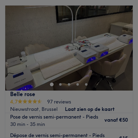
coiffures, les soins du visage et du corps, les beautés des
Maandag
Gesloten
ongles et les séances d'épilation.
Dinsdag
10:00
–
18:00
Les produits et marques utilisés : Olaplex, Essie, Gelish,
Woensdag
10:00
–
18:00
Indigo et LPG.
Donderdag
10:00
–
18:00
Les petits plus : l'équipe parle français et anglais et la
Vrijdag
10:00
–
18:00
wifi est accessible gratuitement.
Un parking payant est
Zaterdag
10:00
–
18:00
disponible à proximité et vous amène directement au
Zondag
Gesloten
sein du magasin Inno - Rue Neuve (1h de parking offert
dès 50€ d'achat si vous possédez la carte de fidélité
Beauty Designer est un institut de beauté situé en plein
Inno).
centre du quartier Châtelain à Ixelles. Découvrez un salon
convivial qui vous réserve un moment unique de bien-être
Go to venue
et beauté dans une atmosphère ultra-zen. Petit paradis
de la beauté, le salon offre un vaste choix de soins du
Belle rose
visage, soins du corps, beauté de mains, maquillages,
4,7
97 reviews
épilations et bien d’autres encore.
Nieuwstraat, Brussel
Laat zien op de kaart
Beauty Designer, un institut qui sait réellement prendre
Pose de vernis semi-permanent - Pieds
vanaf
€50
soin de sa clientèle à Ixelles.
30 min - 35 min
Dépose de vernis semi-permanent - Pieds
Transports publics les plus proches :