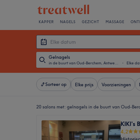
KAPPER
NAGELS
GEZICHT
MASSAGE
ONT
Gelnagels
in de buurt van Oud-Berchem, Antwerpen
・
Elke d
Sorteer op
Elke prijs
Voorzieningen
20 salons met:
gelnagels in de buurt van Oud-Be
KIKI's 
4,2
Histori