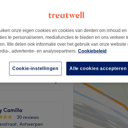
iken onze eigen cookies en cookies van derden om inhoud en
vanaf
€15
ties te personaliseren, mediafuncties te bieden en ons verkeer t
en. We delen ook informatie over het gebruik van onze website
edia-, advertentie- en analysepartners.
Cookiebeleid
vanaf
€45
Cookie-instellingen
Alle cookies accepteren
vanaf
€5
y Camilla
30 reviews
nstraat, Antwerpen