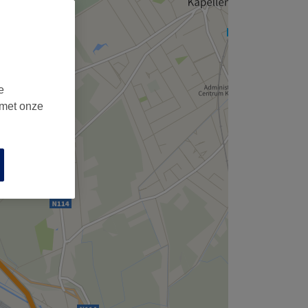
e
 met onze