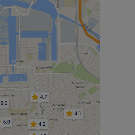
4,7
5,0
4,1
5,0
4,2