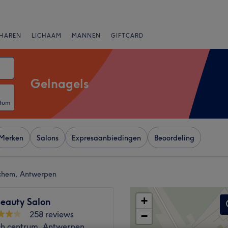
HAREN
LICHAAM
MANNEN
GIFTCARD
Gelnagels
atum
Merken
Salons
Expresaanbiedingen
Beoordeling
rchem, Antwerpen
+
Beauty Salon
258 reviews
−
sch centrum, Antwerpen