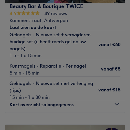
je nu voor een gellak, medische of basis pedicure komt,
Beauty Bar & Boutique TWICE
Joke neemt alle tijd voor je en zal zorgen dat de
4,9
49 reviews
behandeling een feestje is voor je voeten. Ze stelt je al
Kammenstraat, Antwerpen
snel op je gemak want een persoonlijke benadering is
Laat zien op de kaart
belangrijk voor haar.
Gelnagels - Nieuwe set + verwijderen
Dus neem ontspannen plaats bij Bellezza en voordat je
huidige set (u heeft reeds gel op uw
vanaf
€60
het weet loop je de salon uit met zachte, verzorgde
nagels)
voeten en perfect uitziende teennagels.
1 u - 1 u 15 min
Go to venue
Kunstnagels - Reparatie - Per nagel
vanaf
€5
5 min - 15 min
Gelnagels - Nieuwe set met verlenging
vanaf
€15
(tips)
15 min - 1 u 30 min
Kort overzicht salongegevens
Maandag
Gesloten
Dinsdag
10:00
–
21:00