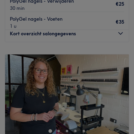
PolyGel nagels - Verwijderen
€25
top tot teen, met oog voor detail en welzijn.
30 min
Betalen kan contant 💰 of via Payconiq.
PolyGel nagels - Voeten
€35
Go to venue
1 u
Kort overzicht salongegevens
Maandag
09:00
–
18:00
Dinsdag
09:00
–
21:00
Woensdag
09:00
–
20:00
Donderdag
09:00
–
20:00
Vrijdag
09:00
–
18:00
Zaterdag
Gesloten
Zondag
Gesloten
Bij Bellezza in Aartselaar kun je terecht voor diverse
beautybehandelingen. Eigenaresse Joke biedt sugaring of
wax behandelingen aan en ook voor een manicure kun je
hier terecht. Maar haar specialiteit ligt bij de voeten. Of