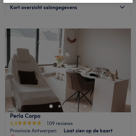
Kort overzicht salongegevens
Maandag
09:30
–
18:00
Dinsdag
09:30
–
19:00
Woensdag
Gesloten
Donderdag
09:30
–
20:00
Vrijdag
09:30
–
19:00
Zaterdag
09:30
–
18:00
Zondag
Gesloten
Schoonheidsinstituut Navada in Ekeren is een totaal
beauty concept waar jij je heerlijk kan laten verzorgen en
verwennen. Je kan hier dan ook terecht voor allerhande
klassieke schoonheidsbehandelingen zoals massages,
gelaatsverzorgingen, waxing, manicures,(medische)
Perla Corpo
pedicures en gel- en acrylnagels. Tevens zijn ze hier ook
4,8
109 reviews
gespecialiseerd in
Provincie Antwerpen
Laat zien op de kaart
teeth whitening al dan niet met een mooi tandkristal en