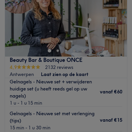
Zaterdag
07:30
–
18:00
Zondag
Gesloten
Nails & beauty Anna met bijzonder interesse in anti
aging en esthetic is gevestigd in een bekende salon
Harlow. Deze leuke salon gelegen in Antwerpen werkt
met een professioneel team en biedt diverse
behandelingen aan. Haarbehandelingen, beauty
Beauty Bar & Boutique ONCE
behandelingen en waxen, je kan bij hen voor van alles
4,9
2132 reviews
terecht.
Antwerpen
Laat zien op de kaart
Dichtstbijzijnde openbaar vervoer:
Gelnagels - Nieuwe set + verwijderen
huidige set (u heeft reeds gel op uw
De bushalte Antwerpen, Nationale Bank is op korte
vanaf
€60
nagels)
loopafstand van de salon.
1 u - 1 u 15 min
Het team:
Gelnagels - Nieuwe set met verlenging
Het professionele team staat klaar om je te helpen met
vanaf
€15
(tips)
veel passie en kunde.
15 min - 1 u 30 min