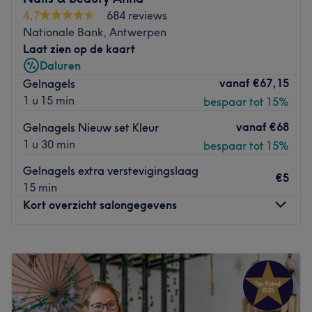
verzorgt ze manicures, pedicures en ontharingen. Breid je
4,7
684 reviews
gelnagels eens uit met nail art als je met je nagels de
Nationale Bank, Antwerpen
show wilt stelen. Yelena helpt je graag aan matzwarte
Laat zien op de kaart
nagels of ga voor versiersels zoals strass-steentjes,
Daluren
glittertips of een 'marble effect' voor een extra feestelijk
vanaf
€67,15
Gelnagels
effect. Het salon is makkelijk te bereiken met zowel de
1 u 15 min
bespaar tot 15%
auto als het openbaar vervoer.
vanaf
€68
Gelnagels Nieuw set Kleur
Go to venue
1 u 30 min
bespaar tot 15%
Gelnagels extra verstevigingslaag
€5
15 min
Kort overzicht salongegevens
Maandag
09:00
–
18:00
Dinsdag
07:30
–
19:00
Woensdag
Gesloten
Donderdag
07:30
–
19:00
Vrijdag
07:30
–
19:00