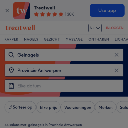
Treatwell
Use app
130K
NL
INLOGGEN
KAPPER
NAGELS
GEZICHT
MASSAGE
ONTHAREN
LICHA
Sorteer op
Elke prijs
Voorzieningen
Merken
Sal
44 salons met:
gelnagels in Provincie Antwerpen