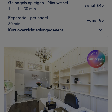
Gelnagels op eigen - Nieuwe set
vanaf
€45
1 u - 1 u 30 min
Reperatie - per nagel
vanaf
€5
30 min
Kort overzicht salongegevens
Maandag
10:00
–
18:00
Dinsdag
10:00
–
18:00
Woensdag
10:00
–
18:00
Donderdag
10:00
–
18:00
Vrijdag
10:00
–
18:00
Zaterdag
10:00
–
18:00
Zondag
11:00
–
18:00
KIKI's Beauty Salon in Antwerpen combineert en gebruikt
de essentie van de oosterse en westerse
schoonheidsindustrie, en is bovendien erg goed in de
mysterie van huidmanagement. Je zult hier dus als nieuw