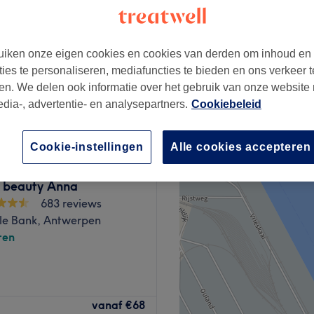
iken onze eigen cookies en cookies van derden om inhoud en
ties te personaliseren, mediafuncties te bieden en ons verkeer t
en. We delen ook informatie over het gebruik van onze website
€0,01
edia-, advertentie- en analysepartners.
Cookiebeleid
Cookie-instellingen
Alle cookies accepteren
& beauty Anna
683 reviews
le Bank, Antwerpen
ren
e heart of Antwerpen, your
vanaf
€68
isite nail art. This cosy yet