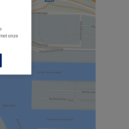
e
 met onze