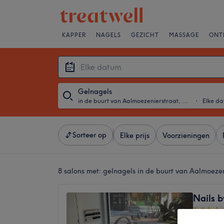
KAPPER
NAGELS
GEZICHT
MASSAGE
ONT
Gelnagels
in de buurt van Aalmoezenierstraat, Antwerpen
・
Elke d
Sorteer op
Elke prijs
Voorzieningen
8 salons met:
gelnagels in de buurt van Aalmoeze
Nails b
5,0
Suderma