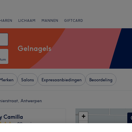
HAREN
LICHAAM
MANNEN
GIFTCARD
Gelnagels
atum
Merken
Salons
Expresaanbiedingen
Beoordeling
nierstraat, Antwerpen
+
y Camilla
29 reviews
−
nstraat, Antwerpen