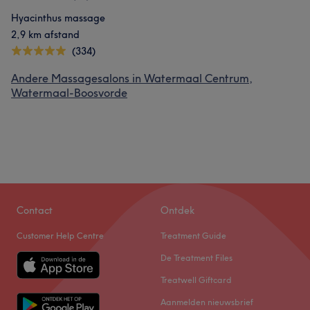
Hyacinthus massage
2,9 km afstand
(334)
Andere Massagesalons in Watermaal Centrum,
Watermaal-Boosvorde
Contact
Ontdek
Customer Help Centre
Treatment Guide
De Treatment Files
Treatwell Giftcard
Aanmelden nieuwsbrief