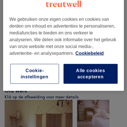
Alle behandelingen
We gebruiken onze eigen cookies en cookies van
derden om inhoud en advertenties te personaliseren,
Massages Classiques
(
2
)
vanaf €80
mediafuncties te bieden en ons verkeer te
analyseren. We delen ook informatie over het gebruik
Massages Du Monde
(
2
)
vanaf €30
van onze website met onze social media-,
advertentie- en analysepartners.
Cookiebeleid
Massages Ciblés
(
7
)
vanaf €50
Cookie-
Alle cookies
Réflexologie Et Massage Lymphatique
(
1
)
€75
instellingen
accepteren
Ons werk
Klik op de afbeelding voor meer details