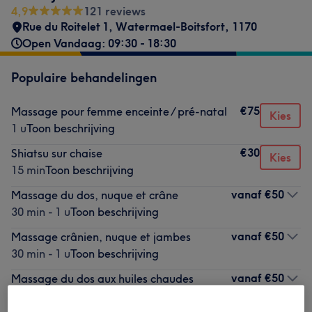
4,9
121 reviews
Rue du Roitelet 1
,
Watermael-Boitsfort
,
1170
Open Vandaag: 09:30 - 18:30
Populaire behandelingen
€75
Massage pour femme enceinte / pré-natal
Kies
1 u
Toon beschrijving
€30
Shiatsu sur chaise
Kies
15 min
Toon beschrijving
vanaf
€50
Massage du dos, nuque et crâne
30 min - 1 u
Toon beschrijving
vanaf
€50
Massage crânien, nuque et jambes
30 min - 1 u
Toon beschrijving
vanaf
€50
Massage du dos aux huiles chaudes
30 min - 45 min
Toon beschrijving