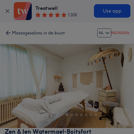
Treatwell
Use app
130K
Massagesalons in de buurt
NL
INLOGGEN
Zen & Jen Watermael-Boitsfort