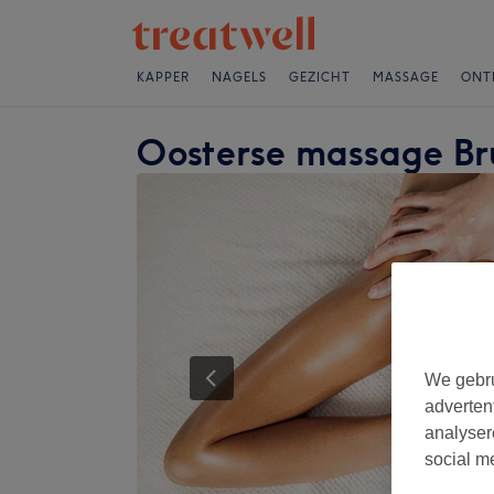
KAPPER
NAGELS
GEZICHT
MASSAGE
ONT
Oosterse massage Br
We gebru
adverten
analyser
social m