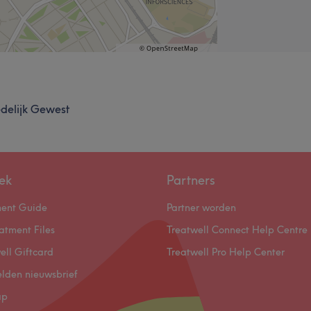
edelijk Gewest
ek
Partners
ment Guide
Partner worden
atment Files
Treatwell Connect Help Centre
ell Giftcard
Treatwell Pro Help Center
lden nieuwsbrief
ap