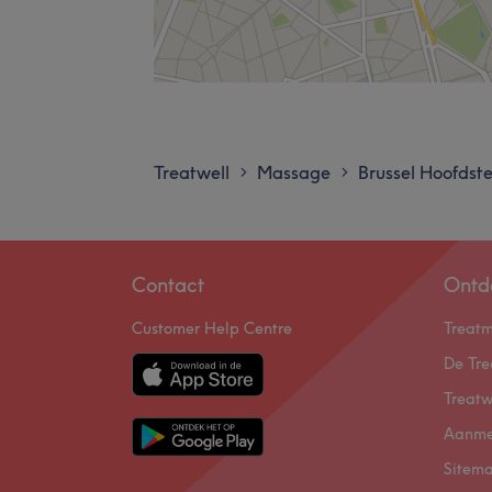
Treatwell
Massage
Brussel Hoofdst
>
>
Contact
Ontd
Customer Help Centre
Treat
De Tre
Treatw
Aanme
Sitem