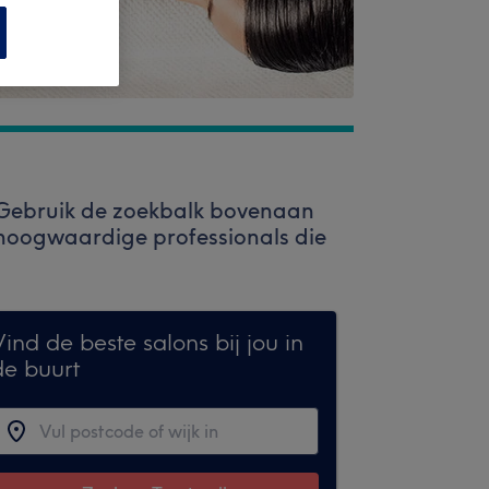
 Gebruik de zoekbalk bovenaan
n hoogwaardige professionals die
ind de beste salons bij jou in
de buurt