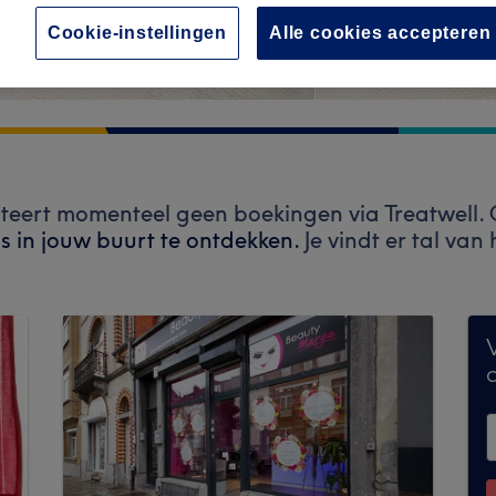
Cookie-instellingen
Alle cookies accepteren
teert momenteel geen boekingen via Treatwell.
s in jouw buurt te ontdekken.
Je vindt er tal va
V